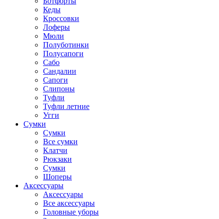
Ботфорты
Кеды
Кроссовки
Лоферы
Мюли
Полуботинки
Полусапоги
Сабо
Сандалии
Сапоги
Слипоны
Туфли
Туфли летние
Угги
Сумки
Сумки
Все сумки
Клатчи
Рюкзаки
Сумки
Шоперы
Аксессуары
Аксессуары
Все аксессуары
Головные уборы