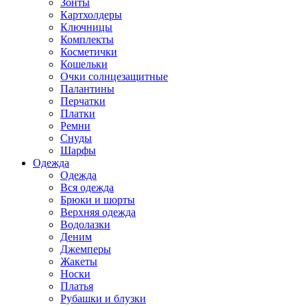
Зонты
Картхолдеры
Ключницы
Комплекты
Косметички
Кошельки
Очки солнцезащитные
Палантины
Перчатки
Платки
Ремни
Снуды
Шарфы
Одежда
Одежда
Вся одежда
Брюки и шорты
Верхняя одежда
Водолазки
Деним
Джемперы
Жакеты
Носки
Платья
Рубашки и блузки