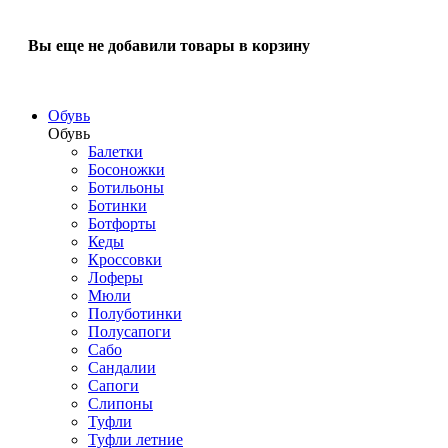
Вы еще не добавили товары в корзину
Обувь
Обувь
Балетки
Босоножки
Ботильоны
Ботинки
Ботфорты
Кеды
Кроссовки
Лоферы
Мюли
Полуботинки
Полусапоги
Сабо
Сандалии
Сапоги
Слипоны
Туфли
Туфли летние