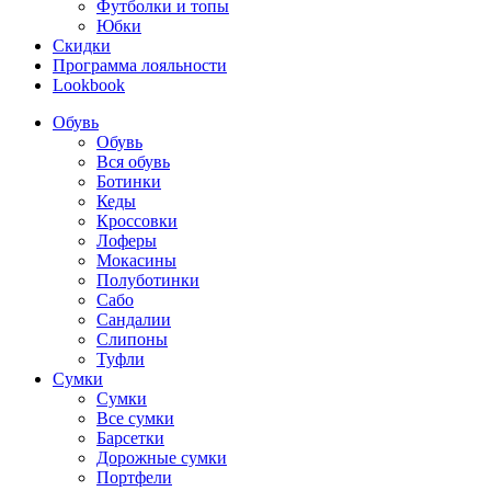
Футболки и топы
Юбки
Скидки
Программа лояльности
Lookbook
Обувь
Обувь
Вся обувь
Ботинки
Кеды
Кроссовки
Лоферы
Мокасины
Полуботинки
Сабо
Сандалии
Слипоны
Туфли
Сумки
Сумки
Все сумки
Барсетки
Дорожные сумки
Портфели