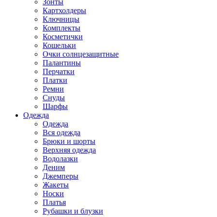
Зонты
Картхолдеры
Ключницы
Комплекты
Косметички
Кошельки
Очки солнцезащитные
Палантины
Перчатки
Платки
Ремни
Снуды
Шарфы
Одежда
Одежда
Вся одежда
Брюки и шорты
Верхняя одежда
Водолазки
Деним
Джемперы
Жакеты
Носки
Платья
Рубашки и блузки