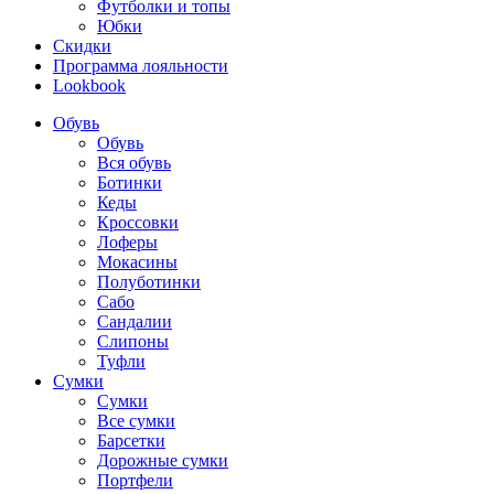
Футболки и топы
Юбки
Скидки
Программа лояльности
Lookbook
Обувь
Обувь
Вся обувь
Ботинки
Кеды
Кроссовки
Лоферы
Мокасины
Полуботинки
Сабо
Сандалии
Слипоны
Туфли
Сумки
Сумки
Все сумки
Барсетки
Дорожные сумки
Портфели