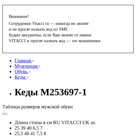
Внимание!
Сотрудники Vitacci.ru — никогда не звонят
и не просят назвать код из SMS.
Будьте аккуратны, если Вам звонят от имени
VITACCI и просят назвать код — это мошенники.
Главная
›
Мужчинам
›
Обувь
›
Кеды
›
Кеды M253697-1
Таблица размеров мужской обуви
Длина стопы в см
RU
VITACCI
UK
us
25
39
40
6,5
7
25,5
40
41
7,5
8