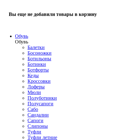
Вы еще не добавили товары в корзину
Обувь
Обувь
Балетки
Босоножки
Ботильоны
Ботинки
Ботфорты
Кеды
Кроссовки
Лоферы
Мюли
Полуботинки
Полусапоги
Сабо
Сандалии
Сапоги
Слипоны
Туфли
Туфли летние