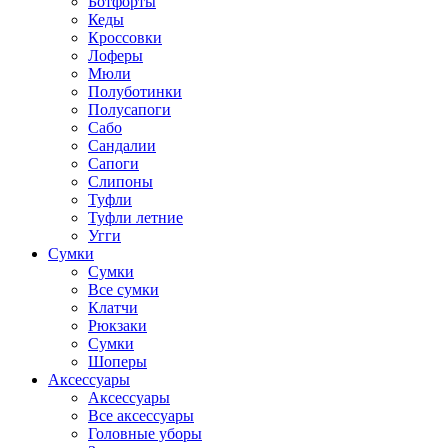
Ботфорты
Кеды
Кроссовки
Лоферы
Мюли
Полуботинки
Полусапоги
Сабо
Сандалии
Сапоги
Слипоны
Туфли
Туфли летние
Угги
Сумки
Сумки
Все сумки
Клатчи
Рюкзаки
Сумки
Шоперы
Аксессуары
Аксессуары
Все аксессуары
Головные уборы