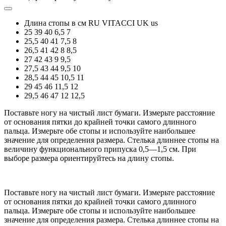
Длина стопы в см
RU
VITACCI
UK
us
25
39
40
6,5
7
25,5
40
41
7,5
8
26,5
41
42
8
8,5
27
42
43
9
9,5
27,5
43
44
9,5
10
28,5
44
45
10,5
11
29
45
46
11,5
12
29,5
46
47
12
12,5
Поставьте ногу на чистый лист бумаги. Измерьте расстояние
от основания пятки до крайней точки самого длинного
пальца. Измерьте обе стопы и используйте наибольшее
значение для определения размера. Стелька длиннее стопы на
величину функционального припуска 0,5—1,5 см. При
выборе размера ориентируйтесь на длину стопы.
Поставьте ногу на чистый лист бумаги. Измерьте расстояние
от основания пятки до крайней точки самого длинного
пальца. Измерьте обе стопы и используйте наибольшее
значение для определения размера. Стелька длиннее стопы на