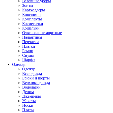
Головные уборы
Зонты
Картхолдеры
Ключницы
Комплекты
Косметички
Кошельки
Очки солнцезащитные
Палантины
Перчатки
Платки
Ремни
Снуды
Шарфы
Одежда
Одежда
Вся одежда
Брюки и шорты
Верхняя одежда
Водолазки
Деним
Джемперы
Жакеты
Носки
Платья