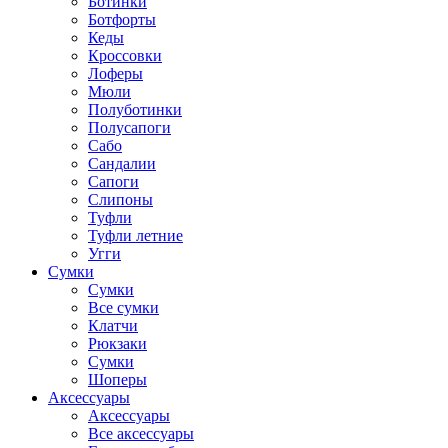
Ботинки
Ботфорты
Кеды
Кроссовки
Лоферы
Мюли
Полуботинки
Полусапоги
Сабо
Сандалии
Сапоги
Слипоны
Туфли
Туфли летние
Угги
Сумки
Сумки
Все сумки
Клатчи
Рюкзаки
Сумки
Шоперы
Аксессуары
Аксессуары
Все аксессуары