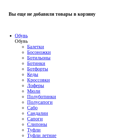
Вы еще не добавили товары в корзину
Обувь
Обувь
Балетки
Босоножки
Ботильоны
Ботинки
Ботфорты
Кеды
Кроссовки
Лоферы
Мюли
Полуботинки
Полусапоги
Сабо
Сандалии
Сапоги
Слипоны
Туфли
Туфли летние