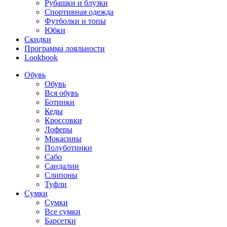
Рубашки и блузки
Спортивная одежда
Футболки и топы
Юбки
Скидки
Программа лояльности
Lookbook
Обувь
Обувь
Вся обувь
Ботинки
Кеды
Кроссовки
Лоферы
Мокасины
Полуботинки
Сабо
Сандалии
Слипоны
Туфли
Сумки
Сумки
Все сумки
Барсетки