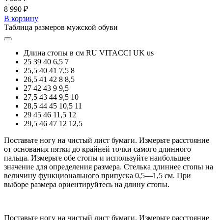
8 990 ₽
В корзину
Таблица размеров мужской обуви
Длина стопы в см
RU
VITACCI
UK
us
25
39
40
6,5
7
25,5
40
41
7,5
8
26,5
41
42
8
8,5
27
42
43
9
9,5
27,5
43
44
9,5
10
28,5
44
45
10,5
11
29
45
46
11,5
12
29,5
46
47
12
12,5
Поставьте ногу на чистый лист бумаги. Измерьте расстояние
от основания пятки до крайней точки самого длинного
пальца. Измерьте обе стопы и используйте наибольшее
значение для определения размера. Стелька длиннее стопы на
величину функционального припуска 0,5—1,5 см. При
выборе размера ориентируйтесь на длину стопы.
Поставьте ногу на чистый лист бумаги. Измерьте расстояние