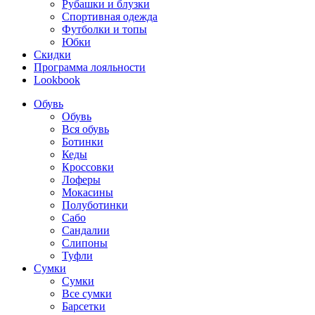
Рубашки и блузки
Спортивная одежда
Футболки и топы
Юбки
Скидки
Программа лояльности
Lookbook
Обувь
Обувь
Вся обувь
Ботинки
Кеды
Кроссовки
Лоферы
Мокасины
Полуботинки
Сабо
Сандалии
Слипоны
Туфли
Сумки
Сумки
Все сумки
Барсетки