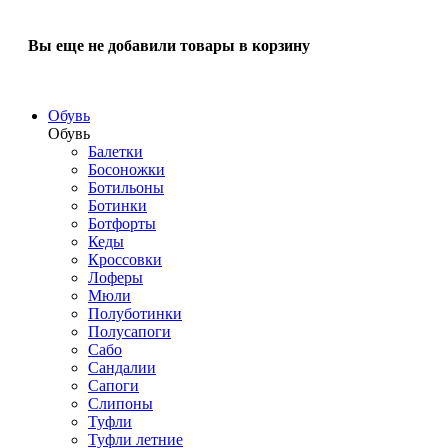
Вы еще не добавили товары в корзину
Обувь
Обувь
Балетки
Босоножки
Ботильоны
Ботинки
Ботфорты
Кеды
Кроссовки
Лоферы
Мюли
Полуботинки
Полусапоги
Сабо
Сандалии
Сапоги
Слипоны
Туфли
Туфли летние