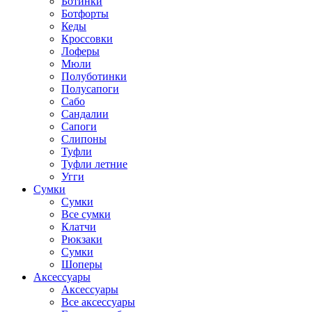
Ботинки
Ботфорты
Кеды
Кроссовки
Лоферы
Мюли
Полуботинки
Полусапоги
Сабо
Сандалии
Сапоги
Слипоны
Туфли
Туфли летние
Угги
Сумки
Сумки
Все сумки
Клатчи
Рюкзаки
Сумки
Шоперы
Аксессуары
Аксессуары
Все аксессуары