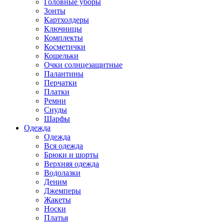
Головные уборы
Зонты
Картхолдеры
Ключницы
Комплекты
Косметички
Кошельки
Очки солнцезащитные
Палантины
Перчатки
Платки
Ремни
Снуды
Шарфы
Одежда
Одежда
Вся одежда
Брюки и шорты
Верхняя одежда
Водолазки
Деним
Джемперы
Жакеты
Носки
Платья