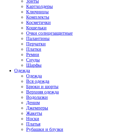
Зонты
Картхолдеры
Ключницы
Комплекты
Косметички
Кошельки
Очки солнцезащитные
Палантины
Перчатки
Платки
Ремни
Снуды
Шарфы
Одежда
Одежда
Вся одежда
Брюки и шорты
Верхняя одежда
Водолазки
Деним
Джемперы
Жакеты
Носки
Платья
Рубашки и блузки