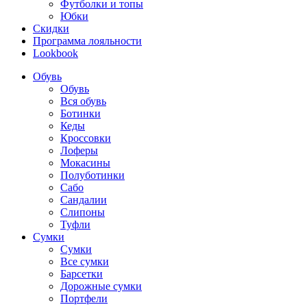
Футболки и топы
Юбки
Скидки
Программа лояльности
Lookbook
Обувь
Обувь
Вся обувь
Ботинки
Кеды
Кроссовки
Лоферы
Мокасины
Полуботинки
Сабо
Сандалии
Слипоны
Туфли
Сумки
Сумки
Все сумки
Барсетки
Дорожные сумки
Портфели