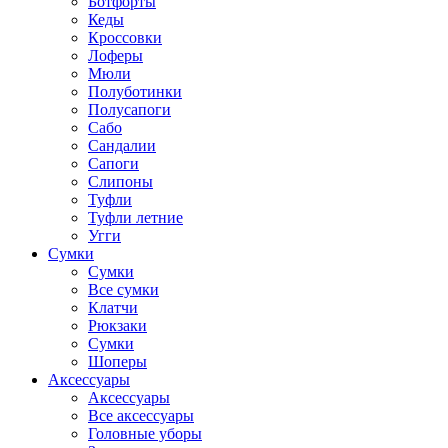
Ботфорты
Кеды
Кроссовки
Лоферы
Мюли
Полуботинки
Полусапоги
Сабо
Сандалии
Сапоги
Слипоны
Туфли
Туфли летние
Угги
Сумки
Сумки
Все сумки
Клатчи
Рюкзаки
Сумки
Шоперы
Аксессуары
Аксессуары
Все аксессуары
Головные уборы