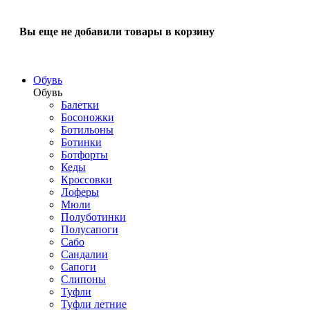
Вы еще не добавили товары в корзину
Обувь
Обувь
Балетки
Босоножки
Ботильоны
Ботинки
Ботфорты
Кеды
Кроссовки
Лоферы
Мюли
Полуботинки
Полусапоги
Сабо
Сандалии
Сапоги
Слипоны
Туфли
Туфли летние