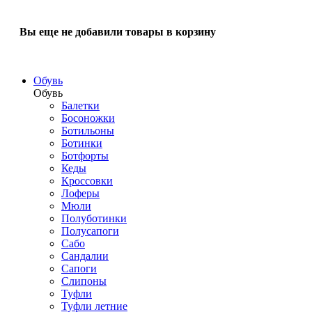
Вы еще не добавили товары в корзину
Обувь
Обувь
Балетки
Босоножки
Ботильоны
Ботинки
Ботфорты
Кеды
Кроссовки
Лоферы
Мюли
Полуботинки
Полусапоги
Сабо
Сандалии
Сапоги
Слипоны
Туфли
Туфли летние