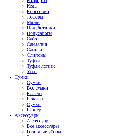
Ботфорты
Кеды
Кроссовки
Лоферы
Мюли
Полуботинки
Полусапоги
Сабо
Сандалии
Сапоги
Слипоны
Туфли
Туфли летние
Угги
Сумки
Сумки
Все сумки
Клатчи
Рюкзаки
Сумки
Шоперы
Аксессуары
Аксессуары
Все аксессуары
Головные уборы