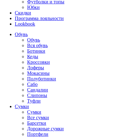
Футболки и топы
Юбки
Скидки
Программа лояльности
Lookbook
Обувь
Обувь
Вся обувь
Ботинки
Кеды
Кроссовки
Лоферы
Мокасины
Полуботинки
Сабо
Сандалии
Слипоны
Туфли
Сумки
Сумки
Все сумки
Барсетки
Дорожные сумки
Портфели