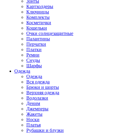
Зонты
Картхолдеры
Ключницы
Комплекты
Косметички
Кошельки
Очки солнцезащитные
Палантины
Перчатки
Платки
Ремни
Снуды
Шарфы
Одежда
Одежда
Вся одежда
Брюки и шорты
Верхняя одежда
Водолазки
Деним
Джемперы
Жакеты
Носки
Платья
Рубашки и блузки