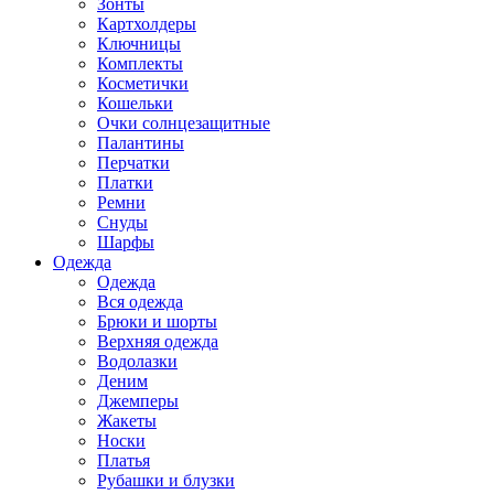
Зонты
Картхолдеры
Ключницы
Комплекты
Косметички
Кошельки
Очки солнцезащитные
Палантины
Перчатки
Платки
Ремни
Снуды
Шарфы
Одежда
Одежда
Вся одежда
Брюки и шорты
Верхняя одежда
Водолазки
Деним
Джемперы
Жакеты
Носки
Платья
Рубашки и блузки