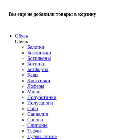
Вы еще не добавили товары в корзину
Обувь
Обувь
Балетки
Босоножки
Ботильоны
Ботинки
Ботфорты
Кеды
Кроссовки
Лоферы
Мюли
Полуботинки
Полусапоги
Сабо
Сандалии
Сапоги
Слипоны
Туфли
Туфли летние