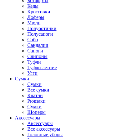
Ботфорты
Кеды
Кроссовки
Лоферы
Мюли
Полуботинки
Полусапоги
Сабо
Сандалии
Сапоги
Слипоны
Туфли
Туфли летние
Угги
Сумки
Сумки
Все сумки
Клатчи
Рюкзаки
Сумки
Шоперы
Аксессуары
Аксессуары
Все аксессуары
Головные уборы