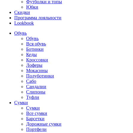
Футболки и топы
Юбки
Скидки
Программа лояльности
Lookbook
Обувь
Обувь
Вся обувь
Ботинки
Кеды
Кроссовки
Лоферы
Мокасины
Полуботинки
Сабо
Сандалии
Слипоны
Туфли
Сумки
Сумки
Все сумки
Барсетки
Дорожные сумки
Портфели