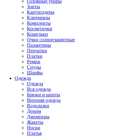
Головные уборы
Зонты
Картхолдеры
Ключницы
Комплекты
Косметички
Кошельки
Очки солнцезащитные
Палантины
Перчатки
Платки
Ремни
Снуды
Шарфы
Одежда
Одежда
Вся одежда
Брюки и шорты
Верхняя одежда
Водолазки
Деним
Джемперы
Жакеты
Носки
Платья