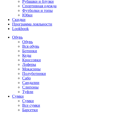
Рубашки и блузки
Спортивная одежда
Футболки и топы
Юбки
Скидки
Программа лояльности
Lookbook
Обувь
Обувь
Вся обувь
Ботинки
Кеды
Кроссовки
Лоферы
Мокасины
Полуботинки
Сабо
Сандалии
Слипоны
Туфли
Сумки
Сумки
Все сумки
Барсетки