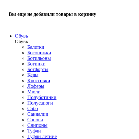
Вы еще не добавили товары в корзину
Обувь
Обувь
Балетки
Босоножки
Ботильоны
Ботинки
Ботфорты
Кеды
Кроссовки
Лоферы
Мюли
Полуботинки
Полусапоги
Сабо
Сандалии
Сапоги
Слипоны
Туфли
Туфли летние