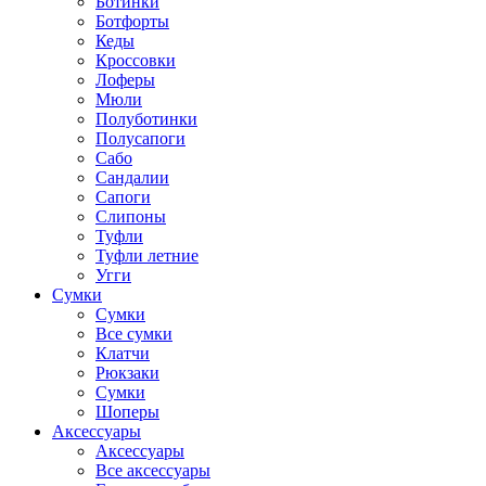
Ботинки
Ботфорты
Кеды
Кроссовки
Лоферы
Мюли
Полуботинки
Полусапоги
Сабо
Сандалии
Сапоги
Слипоны
Туфли
Туфли летние
Угги
Сумки
Сумки
Все сумки
Клатчи
Рюкзаки
Сумки
Шоперы
Аксессуары
Аксессуары
Все аксессуары