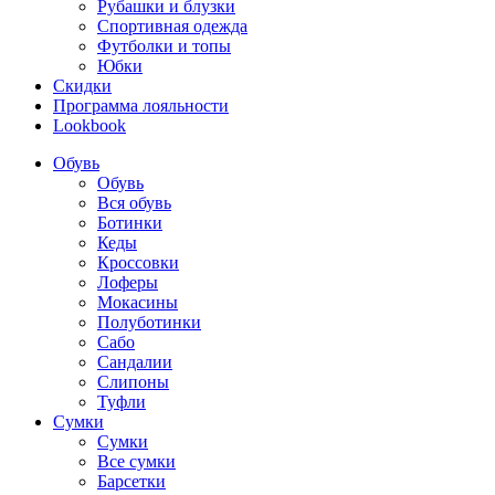
Рубашки и блузки
Спортивная одежда
Футболки и топы
Юбки
Скидки
Программа лояльности
Lookbook
Обувь
Обувь
Вся обувь
Ботинки
Кеды
Кроссовки
Лоферы
Мокасины
Полуботинки
Сабо
Сандалии
Слипоны
Туфли
Сумки
Сумки
Все сумки
Барсетки