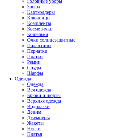
Головные уборы
Зонты
Картхолдеры
Ключницы
Комплекты
Косметички
Кошельки
Очки солнцезащитные
Палантины
Перчатки
Платки
Ремни
Снуды
Шарфы
Одежда
Одежда
Вся одежда
Брюки и шорты
Верхняя одежда
Водолазки
Деним
Джемперы
Жакеты
Носки
Платья