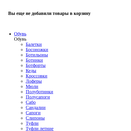
Вы еще не добавили товары в корзину
Обувь
Обувь
Балетки
Босоножки
Ботильоны
Ботинки
Ботфорты
Кеды
Кроссовки
Лоферы
Мюли
Полуботинки
Полусапоги
Сабо
Сандалии
Сапоги
Слипоны
Туфли
Туфли летние