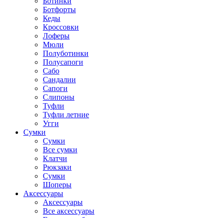
Ботинки
Ботфорты
Кеды
Кроссовки
Лоферы
Мюли
Полуботинки
Полусапоги
Сабо
Сандалии
Сапоги
Слипоны
Туфли
Туфли летние
Угги
Сумки
Сумки
Все сумки
Клатчи
Рюкзаки
Сумки
Шоперы
Аксессуары
Аксессуары
Все аксессуары