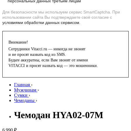
персональных данных третьим лицам
Для безопасности мы используем сервис SmartCaptcha. При
использовании сайта Вы подтверждаете своё согласие с
условиями обработки данных сервисом.
Внимание!
Сотрудники Vitacci.ru — никогда не звонят
и не просят назвать код из SMS.
Будьте аккуратны, если Вам звонят от имени
VITACCI и просят назвать код — это мошенники.
Главная
›
Мужчинам
›
Сумки
›
Чемоданы
›
Чемодан HYA02-07M
6 990 ₽