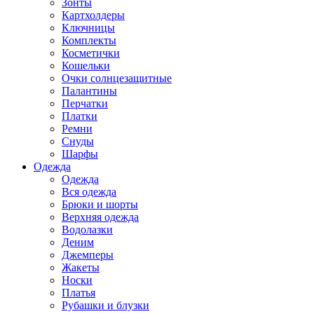
Зонты
Картхолдеры
Ключницы
Комплекты
Косметички
Кошельки
Очки солнцезащитные
Палантины
Перчатки
Платки
Ремни
Снуды
Шарфы
Одежда
Одежда
Вся одежда
Брюки и шорты
Верхняя одежда
Водолазки
Деним
Джемперы
Жакеты
Носки
Платья
Рубашки и блузки