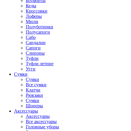
Ботфорты
Кеды
Кроссовки
Лоферы
Мюли
Полуботинки
Полусапоги
Сабо
Сандалии
Сапоги
Слипоны
Туфли
Туфли летние
Угги
Сумки
Сумки
Все сумки
Клатчи
Рюкзаки
Сумки
Шоперы
Аксессуары
Аксессуары
Все аксессуары
Головные уборы