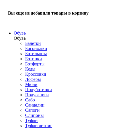
Вы еще не добавили товары в корзину
Обувь
Обувь
Балетки
Босоножки
Ботильоны
Ботинки
Ботфорты
Кеды
Кроссовки
Лоферы
Мюли
Полуботинки
Полусапоги
Сабо
Сандалии
Сапоги
Слипоны
Туфли
Туфли летние