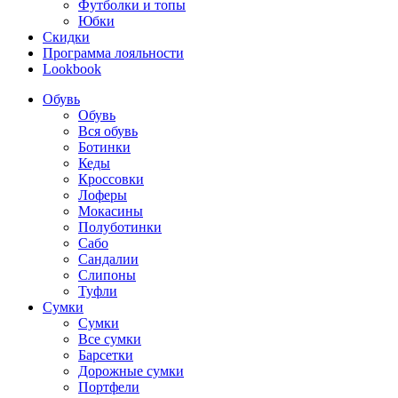
Футболки и топы
Юбки
Скидки
Программа лояльности
Lookbook
Обувь
Обувь
Вся обувь
Ботинки
Кеды
Кроссовки
Лоферы
Мокасины
Полуботинки
Сабо
Сандалии
Слипоны
Туфли
Сумки
Сумки
Все сумки
Барсетки
Дорожные сумки
Портфели