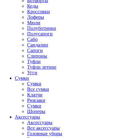
Ботфорты
Кеды
Кроссовки
Лоферы
Мюли
Полуботинки
Полусапоги
Сабо
Сандалии
Сапоги
Слипоны
Туфли
Туфли летние
Угги
Сумки
Сумки
Все сумки
Клатчи
Рюкзаки
Сумки
Шоперы
Аксессуары
Аксессуары
Все аксессуары
Головные уборы