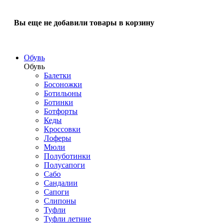
Вы еще не добавили товары в корзину
Обувь
Обувь
Балетки
Босоножки
Ботильоны
Ботинки
Ботфорты
Кеды
Кроссовки
Лоферы
Мюли
Полуботинки
Полусапоги
Сабо
Сандалии
Сапоги
Слипоны
Туфли
Туфли летние