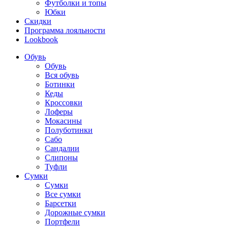
Футболки и топы
Юбки
Скидки
Программа лояльности
Lookbook
Обувь
Обувь
Вся обувь
Ботинки
Кеды
Кроссовки
Лоферы
Мокасины
Полуботинки
Сабо
Сандалии
Слипоны
Туфли
Сумки
Сумки
Все сумки
Барсетки
Дорожные сумки
Портфели