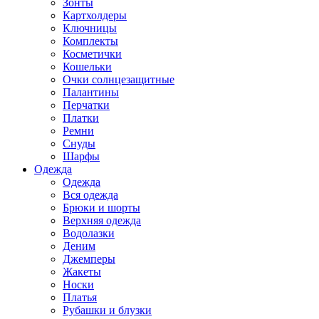
Зонты
Картхолдеры
Ключницы
Комплекты
Косметички
Кошельки
Очки солнцезащитные
Палантины
Перчатки
Платки
Ремни
Снуды
Шарфы
Одежда
Одежда
Вся одежда
Брюки и шорты
Верхняя одежда
Водолазки
Деним
Джемперы
Жакеты
Носки
Платья
Рубашки и блузки