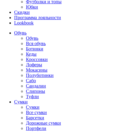
Футболки и топы
Юбки
Скидки
Программа лояльности
Lookbook
Обувь
Обувь
Вся обувь
Ботинки
Кеды
Кроссовки
Лоферы
Мокасины
Полуботинки
Сабо
Сандалии
Слипоны
Туфли
Сумки
Сумки
Все сумки
Барсетки
Дорожные сумки
Портфели