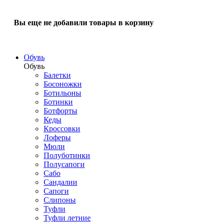
Вы еще не добавили товары в корзину
Обувь
Обувь
Балетки
Босоножки
Ботильоны
Ботинки
Ботфорты
Кеды
Кроссовки
Лоферы
Мюли
Полуботинки
Полусапоги
Сабо
Сандалии
Сапоги
Слипоны
Туфли
Туфли летние