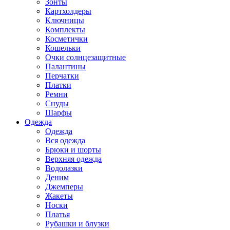
Зонты
Картхолдеры
Ключницы
Комплекты
Косметички
Кошельки
Очки солнцезащитные
Палантины
Перчатки
Платки
Ремни
Снуды
Шарфы
Одежда
Одежда
Вся одежда
Брюки и шорты
Верхняя одежда
Водолазки
Деним
Джемперы
Жакеты
Носки
Платья
Рубашки и блузки