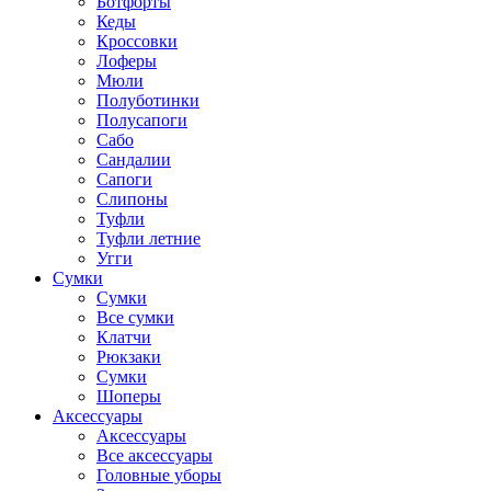
Ботфорты
Кеды
Кроссовки
Лоферы
Мюли
Полуботинки
Полусапоги
Сабо
Сандалии
Сапоги
Слипоны
Туфли
Туфли летние
Угги
Сумки
Сумки
Все сумки
Клатчи
Рюкзаки
Сумки
Шоперы
Аксессуары
Аксессуары
Все аксессуары
Головные уборы