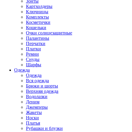
Зонты
Картхолдеры
Ключницы
Комплекты
Косметички
Кошельки
Очки солнцезащитные
Палантины
Перчатки
Платки
Ремни
Снуды
Шарфы
Одежда
Одежда
Вся одежда
Брюки и шорты
Верхняя одежда
Водолазки
Деним
Джемперы
Жакеты
Носки
Платья
Рубашки и блузки