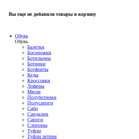
Вы еще не добавили товары в корзину
Обувь
Обувь
Балетки
Босоножки
Ботильоны
Ботинки
Ботфорты
Кеды
Кроссовки
Лоферы
Мюли
Полуботинки
Полусапоги
Сабо
Сандалии
Сапоги
Слипоны
Туфли
Туфли летние