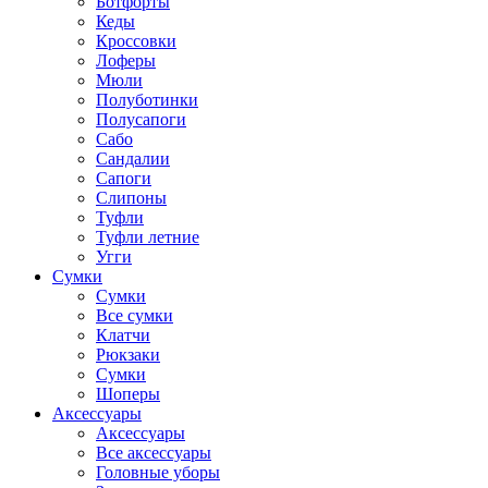
Ботфорты
Кеды
Кроссовки
Лоферы
Мюли
Полуботинки
Полусапоги
Сабо
Сандалии
Сапоги
Слипоны
Туфли
Туфли летние
Угги
Сумки
Сумки
Все сумки
Клатчи
Рюкзаки
Сумки
Шоперы
Аксессуары
Аксессуары
Все аксессуары
Головные уборы