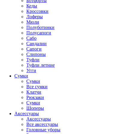
Ботфорты
Кеды
Кроссовки
Лоферы
Мюли
Полуботинки
Полусапоги
Сабо
Сандалии
Сапоги
Слипоны
Туфли
Туфли летние
Угги
Сумки
Сумки
Все сумки
Клатчи
Рюкзаки
Сумки
Шоперы
Аксессуары
Аксессуары
Все аксессуары
Головные уборы