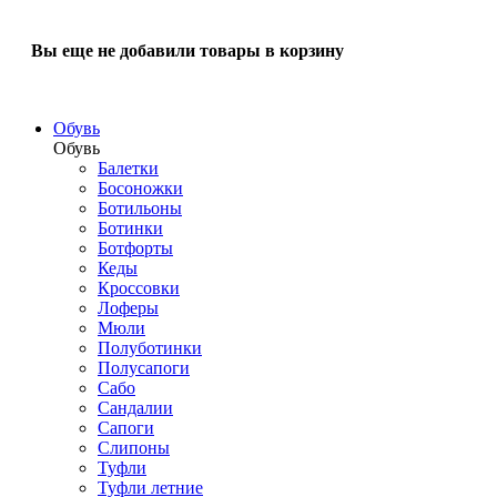
Вы еще не добавили товары в корзину
Обувь
Обувь
Балетки
Босоножки
Ботильоны
Ботинки
Ботфорты
Кеды
Кроссовки
Лоферы
Мюли
Полуботинки
Полусапоги
Сабо
Сандалии
Сапоги
Слипоны
Туфли
Туфли летние