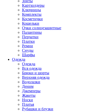
Зонты
Картхолдеры
Ключницы
Комплекты
Косметички
Кошельки
Очки солнцезащитные
Палантины
Перчатки
Платки
Ремни
Снуды
Шарфы
Одежда
Одежда
Вся одежда
Брюки и шорты
Верхняя одежда
Водолазки
Деним
Джемперы
Жакеты
Носки
Платья
Рубашки и блузки