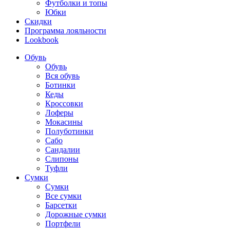
Футболки и топы
Юбки
Скидки
Программа лояльности
Lookbook
Обувь
Обувь
Вся обувь
Ботинки
Кеды
Кроссовки
Лоферы
Мокасины
Полуботинки
Сабо
Сандалии
Слипоны
Туфли
Сумки
Сумки
Все сумки
Барсетки
Дорожные сумки
Портфели