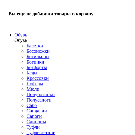
Вы еще не добавили товары в корзину
Обувь
Обувь
Балетки
Босоножки
Ботильоны
Ботинки
Ботфорты
Кеды
Кроссовки
Лоферы
Мюли
Полуботинки
Полусапоги
Сабо
Сандалии
Сапоги
Слипоны
Туфли
Туфли летние