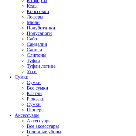
Ботфорты
Кеды
Кроссовки
Лоферы
Мюли
Полуботинки
Полусапоги
Сабо
Сандалии
Сапоги
Слипоны
Туфли
Туфли летние
Угги
Сумки
Сумки
Все сумки
Клатчи
Рюкзаки
Сумки
Шоперы
Аксессуары
Аксессуары
Все аксессуары
Головные уборы