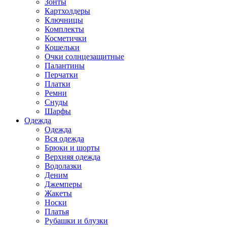
Зонты
Картхолдеры
Ключницы
Комплекты
Косметички
Кошельки
Очки солнцезащитные
Палантины
Перчатки
Платки
Ремни
Снуды
Шарфы
Одежда
Одежда
Вся одежда
Брюки и шорты
Верхняя одежда
Водолазки
Деним
Джемперы
Жакеты
Носки
Платья
Рубашки и блузки