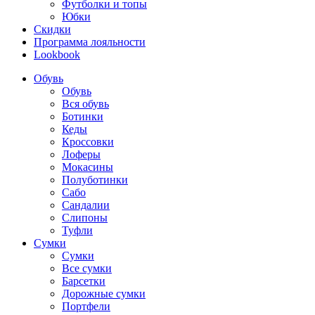
Футболки и топы
Юбки
Скидки
Программа лояльности
Lookbook
Обувь
Обувь
Вся обувь
Ботинки
Кеды
Кроссовки
Лоферы
Мокасины
Полуботинки
Сабо
Сандалии
Слипоны
Туфли
Сумки
Сумки
Все сумки
Барсетки
Дорожные сумки
Портфели