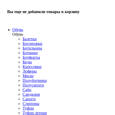
Вы еще не добавили товары в корзину
Обувь
Обувь
Балетки
Босоножки
Ботильоны
Ботинки
Ботфорты
Кеды
Кроссовки
Лоферы
Мюли
Полуботинки
Полусапоги
Сабо
Сандалии
Сапоги
Слипоны
Туфли
Туфли летние