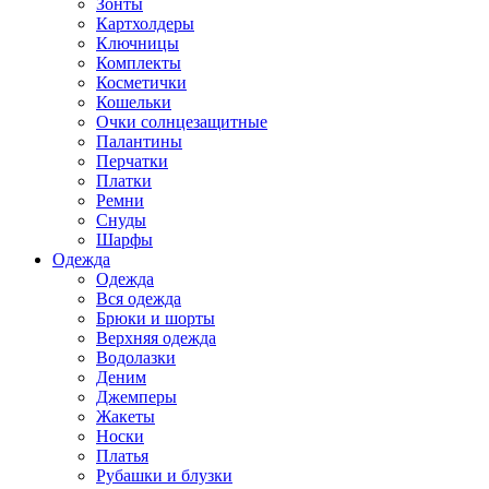
Зонты
Картхолдеры
Ключницы
Комплекты
Косметички
Кошельки
Очки солнцезащитные
Палантины
Перчатки
Платки
Ремни
Снуды
Шарфы
Одежда
Одежда
Вся одежда
Брюки и шорты
Верхняя одежда
Водолазки
Деним
Джемперы
Жакеты
Носки
Платья
Рубашки и блузки