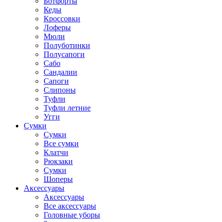
Ботфорты
Кеды
Кроссовки
Лоферы
Мюли
Полуботинки
Полусапоги
Сабо
Сандалии
Сапоги
Слипоны
Туфли
Туфли летние
Угги
Сумки
Сумки
Все сумки
Клатчи
Рюкзаки
Сумки
Шоперы
Аксессуары
Аксессуары
Все аксессуары
Головные уборы