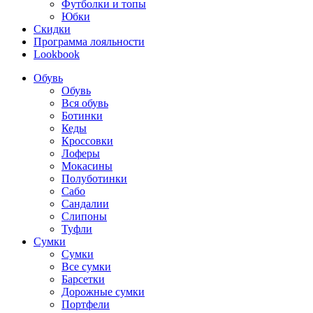
Футболки и топы
Юбки
Скидки
Программа лояльности
Lookbook
Обувь
Обувь
Вся обувь
Ботинки
Кеды
Кроссовки
Лоферы
Мокасины
Полуботинки
Сабо
Сандалии
Слипоны
Туфли
Сумки
Сумки
Все сумки
Барсетки
Дорожные сумки
Портфели