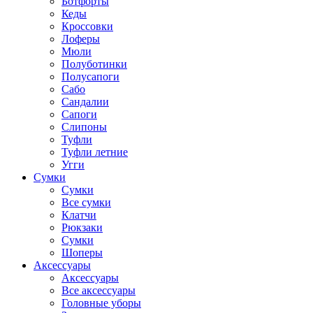
Ботфорты
Кеды
Кроссовки
Лоферы
Мюли
Полуботинки
Полусапоги
Сабо
Сандалии
Сапоги
Слипоны
Туфли
Туфли летние
Угги
Сумки
Сумки
Все сумки
Клатчи
Рюкзаки
Сумки
Шоперы
Аксессуары
Аксессуары
Все аксессуары
Головные уборы