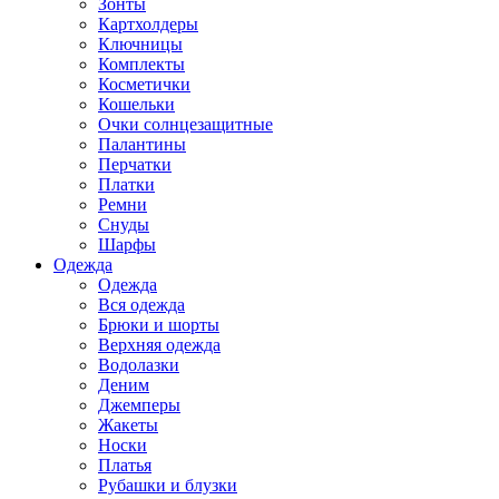
Зонты
Картхолдеры
Ключницы
Комплекты
Косметички
Кошельки
Очки солнцезащитные
Палантины
Перчатки
Платки
Ремни
Снуды
Шарфы
Одежда
Одежда
Вся одежда
Брюки и шорты
Верхняя одежда
Водолазки
Деним
Джемперы
Жакеты
Носки
Платья
Рубашки и блузки