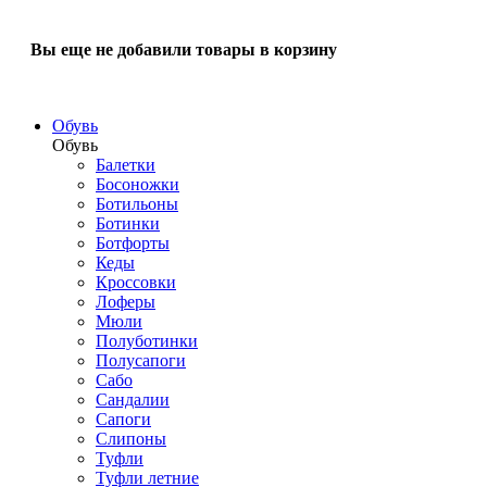
Вы еще не добавили товары в корзину
Обувь
Обувь
Балетки
Босоножки
Ботильоны
Ботинки
Ботфорты
Кеды
Кроссовки
Лоферы
Мюли
Полуботинки
Полусапоги
Сабо
Сандалии
Сапоги
Слипоны
Туфли
Туфли летние