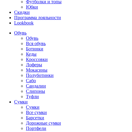
Футболки и топы
Юбки
Скидки
Программа лояльности
Lookbook
Обувь
Обувь
Вся обувь
Ботинки
Кеды
Кроссовки
Лоферы
Мокасины
Полуботинки
Сабо
Сандалии
Слипоны
Туфли
Сумки
Сумки
Все сумки
Барсетки
Дорожные сумки
Портфели