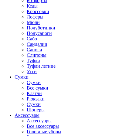
Ботфорты
Кеды
Кроссовки
Лоферы
Мюли
Полуботинки
Полусапоги
Сабо
Сандалии
Сапоги
Слипоны
Туфли
Туфли летние
Угги
Сумки
Сумки
Все сумки
Клатчи
Рюкзаки
Сумки
Шоперы
Аксессуары
Аксессуары
Все аксессуары
Головные уборы