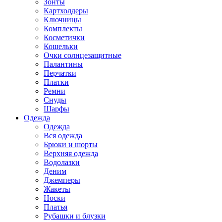
Зонты
Картхолдеры
Ключницы
Комплекты
Косметички
Кошельки
Очки солнцезащитные
Палантины
Перчатки
Платки
Ремни
Снуды
Шарфы
Одежда
Одежда
Вся одежда
Брюки и шорты
Верхняя одежда
Водолазки
Деним
Джемперы
Жакеты
Носки
Платья
Рубашки и блузки