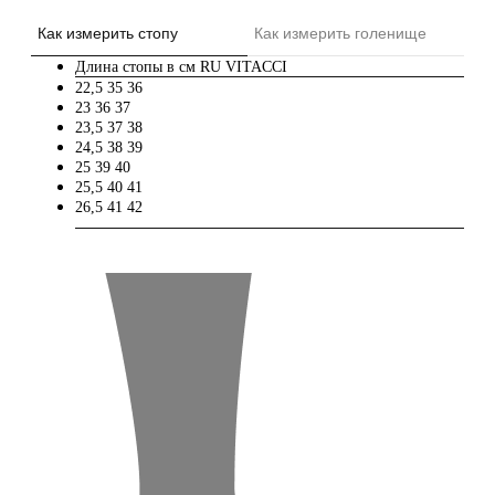
Как измерить стопу
Как измерить голенище
Длина стопы в см
RU
VITACCI
22,5
35
36
23
36
37
23,5
37
38
24,5
38
39
25
39
40
25,5
40
41
26,5
41
42