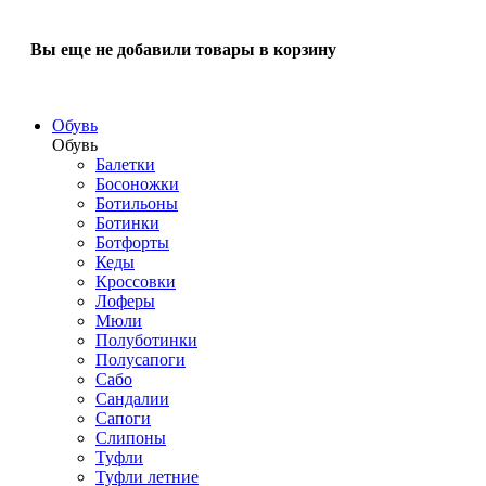
Вы еще не добавили товары в корзину
Обувь
Обувь
Балетки
Босоножки
Ботильоны
Ботинки
Ботфорты
Кеды
Кроссовки
Лоферы
Мюли
Полуботинки
Полусапоги
Сабо
Сандалии
Сапоги
Слипоны
Туфли
Туфли летние