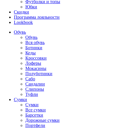
Футболки и топы
Юбки
Скидки
Программа лояльности
Lookbook
Обувь
Обувь
Вся обувь
Ботинки
Кеды
Кроссовки
Лоферы
Мокасины
Полуботинки
Сабо
Сандалии
Слипоны
Туфли
Сумки
Сумки
Все сумки
Барсетки
Дорожные сумки
Портфели