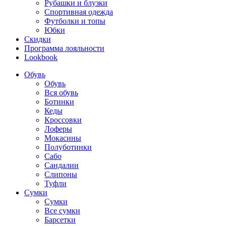
Рубашки и блузки
Спортивная одежда
Футболки и топы
Юбки
Скидки
Программа лояльности
Lookbook
Обувь
Обувь
Вся обувь
Ботинки
Кеды
Кроссовки
Лоферы
Мокасины
Полуботинки
Сабо
Сандалии
Слипоны
Туфли
Сумки
Сумки
Все сумки
Барсетки