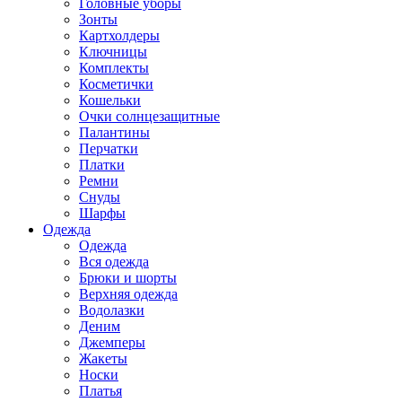
Головные уборы
Зонты
Картхолдеры
Ключницы
Комплекты
Косметички
Кошельки
Очки солнцезащитные
Палантины
Перчатки
Платки
Ремни
Снуды
Шарфы
Одежда
Одежда
Вся одежда
Брюки и шорты
Верхняя одежда
Водолазки
Деним
Джемперы
Жакеты
Носки
Платья