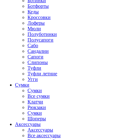
Ботинки
Ботфорты
Кеды
Кроссовки
Лоферы
Мюли
Полуботинки
Полусапоги
Сабо
Сандалии
Сапоги
Слипоны
Туфли
Туфли летние
Угги
Сумки
Сумки
Все сумки
Клатчи
Рюкзаки
Сумки
Шоперы
Аксессуары
Аксессуары
Все аксессуары