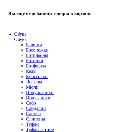
Вы еще не добавили товары в корзину
Обувь
Обувь
Балетки
Босоножки
Ботильоны
Ботинки
Ботфорты
Кеды
Кроссовки
Лоферы
Мюли
Полуботинки
Полусапоги
Сабо
Сандалии
Сапоги
Слипоны
Туфли
Туфли летние