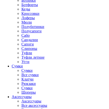
Ботинки
Ботфорты
Кеды
Кроссовки
Лоферы
Мюли
Полуботинки
Полусапоги
Сабо
Сандалии
Сапоги
Слипоны
Туфли
Туфли летние
Угги
Сумки
Сумки
Все сумки
Клатчи
Рюкзаки
Сумки
Шоперы
Аксессуары
Аксессуары
Все аксессуары