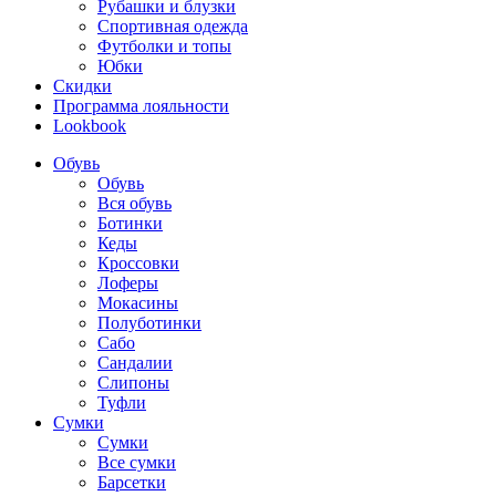
Рубашки и блузки
Спортивная одежда
Футболки и топы
Юбки
Скидки
Программа лояльности
Lookbook
Обувь
Обувь
Вся обувь
Ботинки
Кеды
Кроссовки
Лоферы
Мокасины
Полуботинки
Сабо
Сандалии
Слипоны
Туфли
Сумки
Сумки
Все сумки
Барсетки