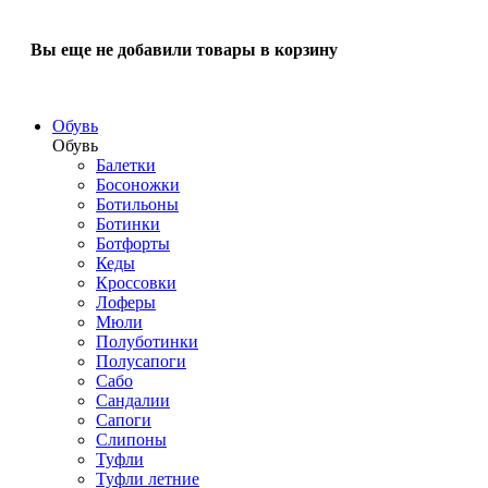
Вы еще не добавили товары в корзину
Обувь
Обувь
Балетки
Босоножки
Ботильоны
Ботинки
Ботфорты
Кеды
Кроссовки
Лоферы
Мюли
Полуботинки
Полусапоги
Сабо
Сандалии
Сапоги
Слипоны
Туфли
Туфли летние