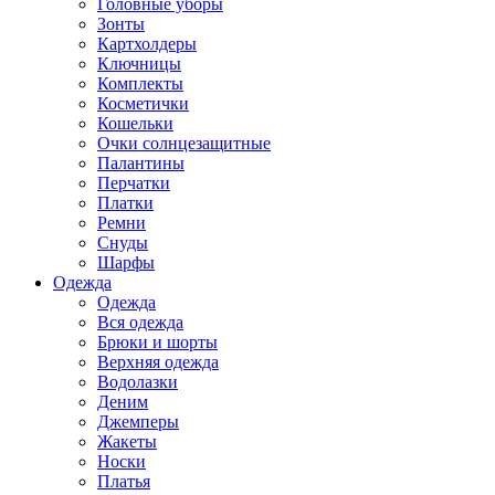
Головные уборы
Зонты
Картхолдеры
Ключницы
Комплекты
Косметички
Кошельки
Очки солнцезащитные
Палантины
Перчатки
Платки
Ремни
Снуды
Шарфы
Одежда
Одежда
Вся одежда
Брюки и шорты
Верхняя одежда
Водолазки
Деним
Джемперы
Жакеты
Носки
Платья