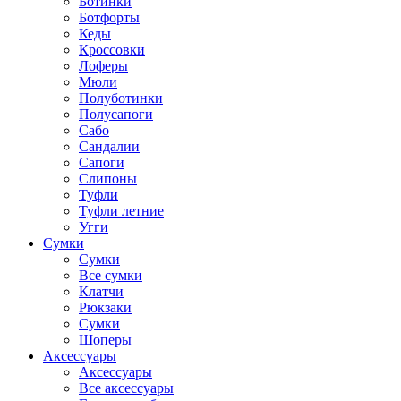
Ботинки
Ботфорты
Кеды
Кроссовки
Лоферы
Мюли
Полуботинки
Полусапоги
Сабо
Сандалии
Сапоги
Слипоны
Туфли
Туфли летние
Угги
Сумки
Сумки
Все сумки
Клатчи
Рюкзаки
Сумки
Шоперы
Аксессуары
Аксессуары
Все аксессуары