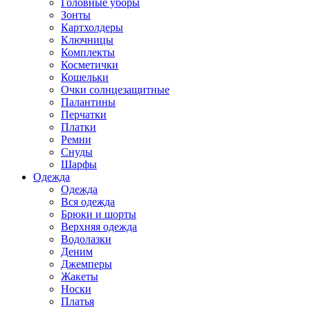
Головные уборы
Зонты
Картхолдеры
Ключницы
Комплекты
Косметички
Кошельки
Очки солнцезащитные
Палантины
Перчатки
Платки
Ремни
Снуды
Шарфы
Одежда
Одежда
Вся одежда
Брюки и шорты
Верхняя одежда
Водолазки
Деним
Джемперы
Жакеты
Носки
Платья