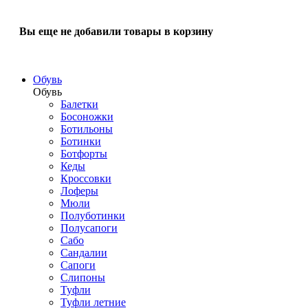
Вы еще не добавили товары в корзину
Обувь
Обувь
Балетки
Босоножки
Ботильоны
Ботинки
Ботфорты
Кеды
Кроссовки
Лоферы
Мюли
Полуботинки
Полусапоги
Сабо
Сандалии
Сапоги
Слипоны
Туфли
Туфли летние