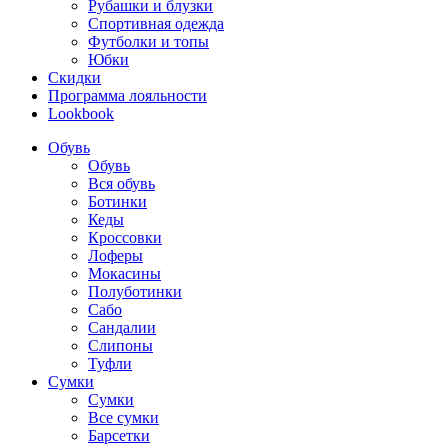
Рубашки и блузки
Спортивная одежда
Футболки и топы
Юбки
Скидки
Программа лояльности
Lookbook
Обувь
Обувь
Вся обувь
Ботинки
Кеды
Кроссовки
Лоферы
Мокасины
Полуботинки
Сабо
Сандалии
Слипоны
Туфли
Сумки
Сумки
Все сумки
Барсетки