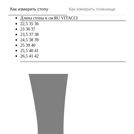
Как измерить стопу
Как измерить голенище
Длина стопы в см
RU
VITACCI
22,5
35
36
23
36
37
23,5
37
38
24,5
38
39
25
39
40
25,5
40
41
26,5
41
42