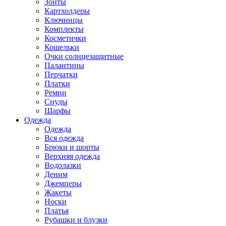
Зонты
Картхолдеры
Ключницы
Комплекты
Косметички
Кошельки
Очки солнцезащитные
Палантины
Перчатки
Платки
Ремни
Снуды
Шарфы
Одежда
Одежда
Вся одежда
Брюки и шорты
Верхняя одежда
Водолазки
Деним
Джемперы
Жакеты
Носки
Платья
Рубашки и блузки