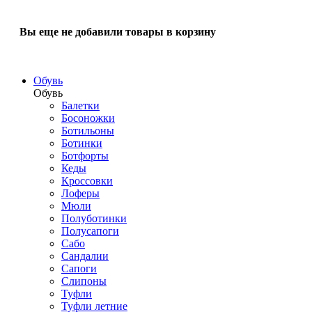
Вы еще не добавили товары в корзину
Обувь
Обувь
Балетки
Босоножки
Ботильоны
Ботинки
Ботфорты
Кеды
Кроссовки
Лоферы
Мюли
Полуботинки
Полусапоги
Сабо
Сандалии
Сапоги
Слипоны
Туфли
Туфли летние