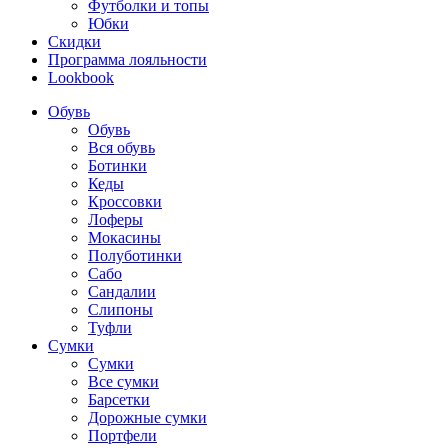
Футболки и топы
Юбки
Скидки
Программа лояльности
Lookbook
Обувь
Обувь
Вся обувь
Ботинки
Кеды
Кроссовки
Лоферы
Мокасины
Полуботинки
Сабо
Сандалии
Слипоны
Туфли
Сумки
Сумки
Все сумки
Барсетки
Дорожные сумки
Портфели