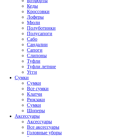
Ботфорты
Кеды
Кроссовки
Лоферы
Мюли
Полуботинки
Полусапоги
Сабо
Сандалии
Сапоги
Слипоны
Туфли
Туфли летние
Угги
Сумки
Сумки
Все сумки
Клатчи
Рюкзаки
Сумки
Шоперы
Аксессуары
Аксессуары
Все аксессуары
Головные уборы