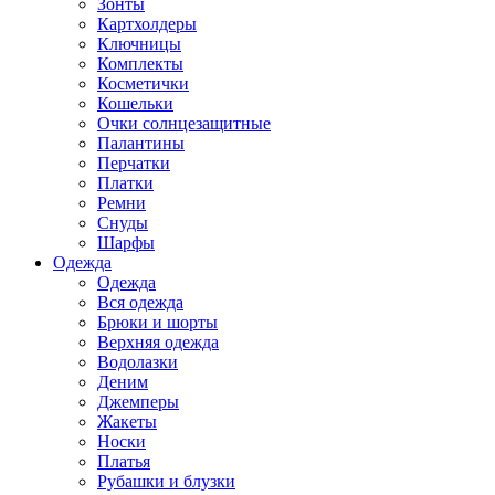
Зонты
Картхолдеры
Ключницы
Комплекты
Косметички
Кошельки
Очки солнцезащитные
Палантины
Перчатки
Платки
Ремни
Снуды
Шарфы
Одежда
Одежда
Вся одежда
Брюки и шорты
Верхняя одежда
Водолазки
Деним
Джемперы
Жакеты
Носки
Платья
Рубашки и блузки