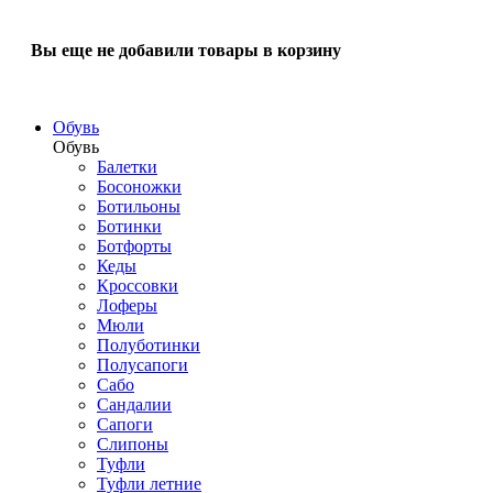
Вы еще не добавили товары в корзину
Обувь
Обувь
Балетки
Босоножки
Ботильоны
Ботинки
Ботфорты
Кеды
Кроссовки
Лоферы
Мюли
Полуботинки
Полусапоги
Сабо
Сандалии
Сапоги
Слипоны
Туфли
Туфли летние