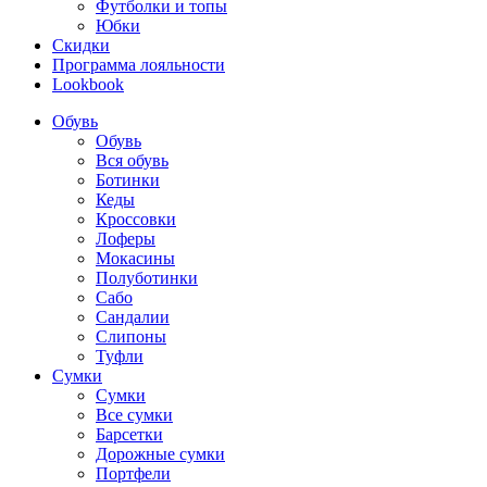
Футболки и топы
Юбки
Скидки
Программа лояльности
Lookbook
Обувь
Обувь
Вся обувь
Ботинки
Кеды
Кроссовки
Лоферы
Мокасины
Полуботинки
Сабо
Сандалии
Слипоны
Туфли
Сумки
Сумки
Все сумки
Барсетки
Дорожные сумки
Портфели