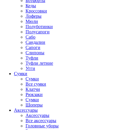
Ботфорты
Кеды
Кроссовки
Лоферы
Мюли
Полуботинки
Полусапоги
Сабо
Сандалии
Сапоги
Слипоны
Туфли
Туфли летние
Угги
Сумки
Сумки
Все сумки
Клатчи
Рюкзаки
Сумки
Шоперы
Аксессуары
Аксессуары
Все аксессуары
Головные уборы