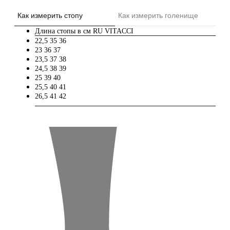
Как измерить стопу
Как измерить голенище
Длина стопы в см
RU
VITACCI
22,5
35
36
23
36
37
23,5
37
38
24,5
38
39
25
39
40
25,5
40
41
26,5
41
42