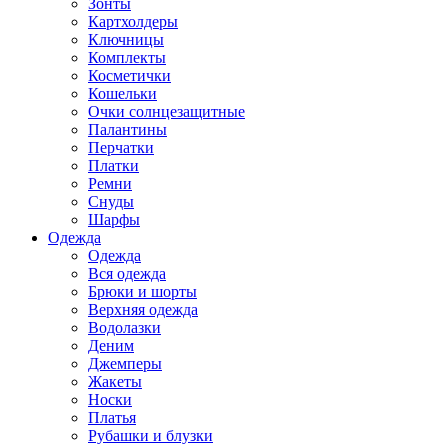
Зонты
Картхолдеры
Ключницы
Комплекты
Косметички
Кошельки
Очки солнцезащитные
Палантины
Перчатки
Платки
Ремни
Снуды
Шарфы
Одежда
Одежда
Вся одежда
Брюки и шорты
Верхняя одежда
Водолазки
Деним
Джемперы
Жакеты
Носки
Платья
Рубашки и блузки