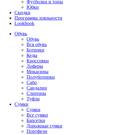
Футболки и топы
Юбки
Скидки
Программа лояльности
Lookbook
Обувь
Обувь
Вся обувь
Ботинки
Кеды
Кроссовки
Лоферы
Мокасины
Полуботинки
Сабо
Сандалии
Слипоны
Туфли
Сумки
Сумки
Все сумки
Барсетки
Дорожные сумки
Портфели