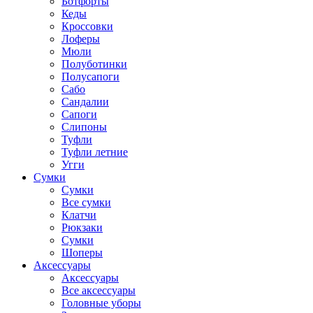
Ботфорты
Кеды
Кроссовки
Лоферы
Мюли
Полуботинки
Полусапоги
Сабо
Сандалии
Сапоги
Слипоны
Туфли
Туфли летние
Угги
Сумки
Сумки
Все сумки
Клатчи
Рюкзаки
Сумки
Шоперы
Аксессуары
Аксессуары
Все аксессуары
Головные уборы