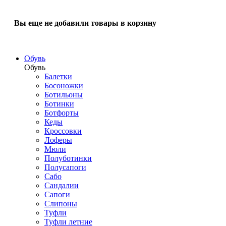
Вы еще не добавили товары в корзину
Обувь
Обувь
Балетки
Босоножки
Ботильоны
Ботинки
Ботфорты
Кеды
Кроссовки
Лоферы
Мюли
Полуботинки
Полусапоги
Сабо
Сандалии
Сапоги
Слипоны
Туфли
Туфли летние