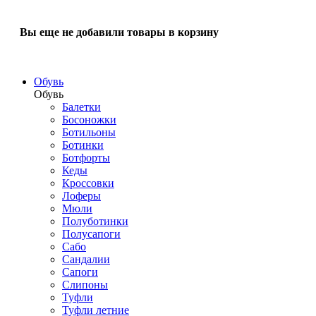
Вы еще не добавили товары в корзину
Обувь
Обувь
Балетки
Босоножки
Ботильоны
Ботинки
Ботфорты
Кеды
Кроссовки
Лоферы
Мюли
Полуботинки
Полусапоги
Сабо
Сандалии
Сапоги
Слипоны
Туфли
Туфли летние