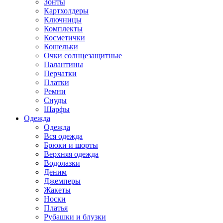
Зонты
Картхолдеры
Ключницы
Комплекты
Косметички
Кошельки
Очки солнцезащитные
Палантины
Перчатки
Платки
Ремни
Снуды
Шарфы
Одежда
Одежда
Вся одежда
Брюки и шорты
Верхняя одежда
Водолазки
Деним
Джемперы
Жакеты
Носки
Платья
Рубашки и блузки