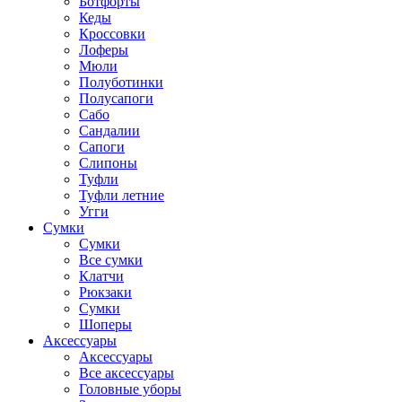
Ботфорты
Кеды
Кроссовки
Лоферы
Мюли
Полуботинки
Полусапоги
Сабо
Сандалии
Сапоги
Слипоны
Туфли
Туфли летние
Угги
Сумки
Сумки
Все сумки
Клатчи
Рюкзаки
Сумки
Шоперы
Аксессуары
Аксессуары
Все аксессуары
Головные уборы