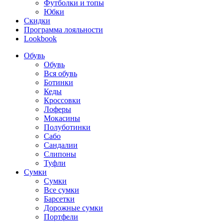
Футболки и топы
Юбки
Скидки
Программа лояльности
Lookbook
Обувь
Обувь
Вся обувь
Ботинки
Кеды
Кроссовки
Лоферы
Мокасины
Полуботинки
Сабо
Сандалии
Слипоны
Туфли
Сумки
Сумки
Все сумки
Барсетки
Дорожные сумки
Портфели