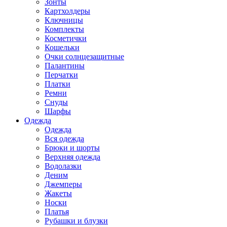
Зонты
Картхолдеры
Ключницы
Комплекты
Косметички
Кошельки
Очки солнцезащитные
Палантины
Перчатки
Платки
Ремни
Снуды
Шарфы
Одежда
Одежда
Вся одежда
Брюки и шорты
Верхняя одежда
Водолазки
Деним
Джемперы
Жакеты
Носки
Платья
Рубашки и блузки