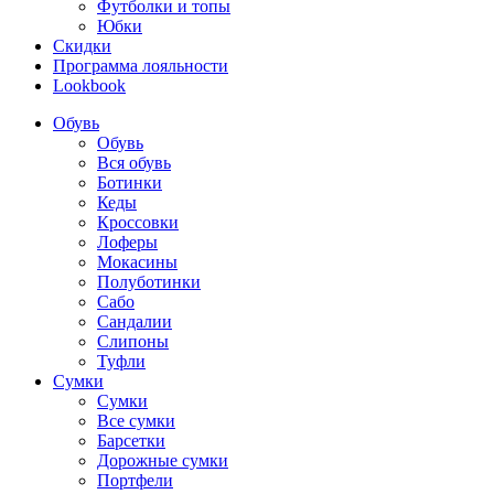
Футболки и топы
Юбки
Скидки
Программа лояльности
Lookbook
Обувь
Обувь
Вся обувь
Ботинки
Кеды
Кроссовки
Лоферы
Мокасины
Полуботинки
Сабо
Сандалии
Слипоны
Туфли
Сумки
Сумки
Все сумки
Барсетки
Дорожные сумки
Портфели