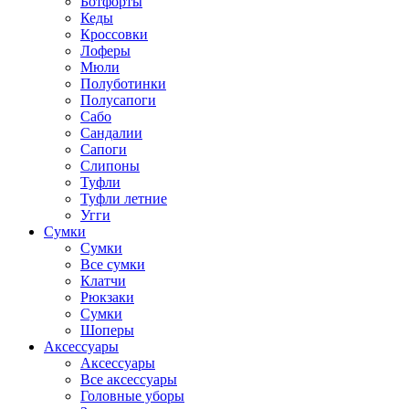
Ботфорты
Кеды
Кроссовки
Лоферы
Мюли
Полуботинки
Полусапоги
Сабо
Сандалии
Сапоги
Слипоны
Туфли
Туфли летние
Угги
Сумки
Сумки
Все сумки
Клатчи
Рюкзаки
Сумки
Шоперы
Аксессуары
Аксессуары
Все аксессуары
Головные уборы