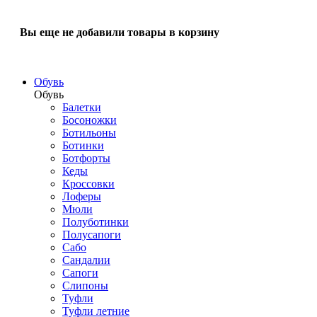
Вы еще не добавили товары в корзину
Обувь
Обувь
Балетки
Босоножки
Ботильоны
Ботинки
Ботфорты
Кеды
Кроссовки
Лоферы
Мюли
Полуботинки
Полусапоги
Сабо
Сандалии
Сапоги
Слипоны
Туфли
Туфли летние