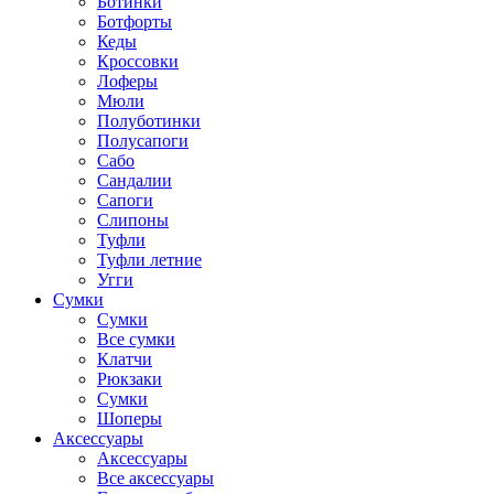
Ботинки
Ботфорты
Кеды
Кроссовки
Лоферы
Мюли
Полуботинки
Полусапоги
Сабо
Сандалии
Сапоги
Слипоны
Туфли
Туфли летние
Угги
Сумки
Сумки
Все сумки
Клатчи
Рюкзаки
Сумки
Шоперы
Аксессуары
Аксессуары
Все аксессуары