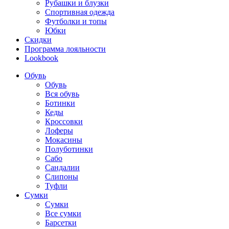
Рубашки и блузки
Спортивная одежда
Футболки и топы
Юбки
Скидки
Программа лояльности
Lookbook
Обувь
Обувь
Вся обувь
Ботинки
Кеды
Кроссовки
Лоферы
Мокасины
Полуботинки
Сабо
Сандалии
Слипоны
Туфли
Сумки
Сумки
Все сумки
Барсетки