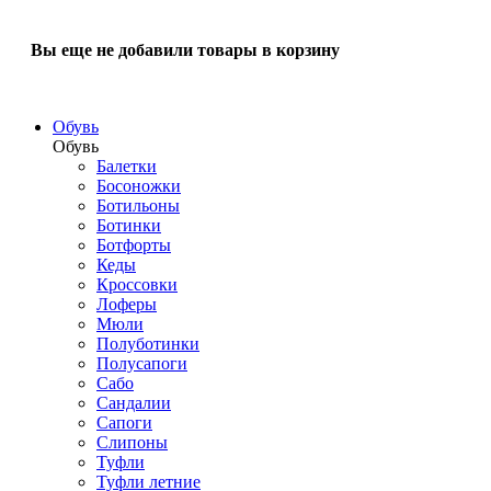
Вы еще не добавили товары в корзину
Обувь
Обувь
Балетки
Босоножки
Ботильоны
Ботинки
Ботфорты
Кеды
Кроссовки
Лоферы
Мюли
Полуботинки
Полусапоги
Сабо
Сандалии
Сапоги
Слипоны
Туфли
Туфли летние