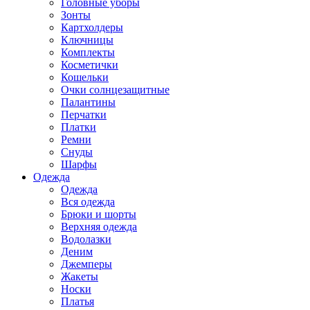
Головные уборы
Зонты
Картхолдеры
Ключницы
Комплекты
Косметички
Кошельки
Очки солнцезащитные
Палантины
Перчатки
Платки
Ремни
Снуды
Шарфы
Одежда
Одежда
Вся одежда
Брюки и шорты
Верхняя одежда
Водолазки
Деним
Джемперы
Жакеты
Носки
Платья