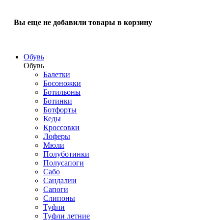
Вы еще не добавили товары в корзину
Обувь
Обувь
Балетки
Босоножки
Ботильоны
Ботинки
Ботфорты
Кеды
Кроссовки
Лоферы
Мюли
Полуботинки
Полусапоги
Сабо
Сандалии
Сапоги
Слипоны
Туфли
Туфли летние