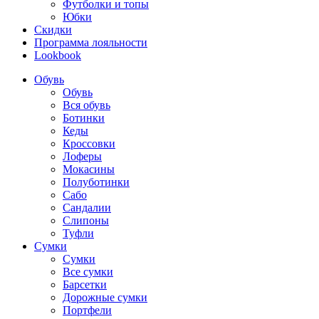
Футболки и топы
Юбки
Скидки
Программа лояльности
Lookbook
Обувь
Обувь
Вся обувь
Ботинки
Кеды
Кроссовки
Лоферы
Мокасины
Полуботинки
Сабо
Сандалии
Слипоны
Туфли
Сумки
Сумки
Все сумки
Барсетки
Дорожные сумки
Портфели