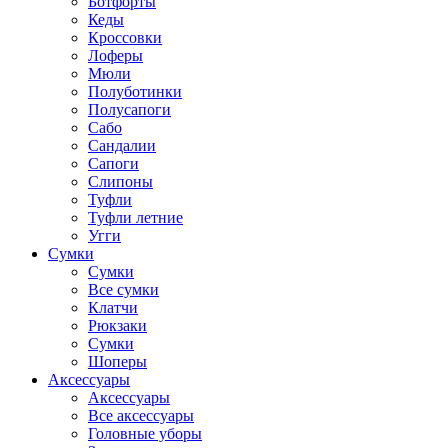
Ботфорты
Кеды
Кроссовки
Лоферы
Мюли
Полуботинки
Полусапоги
Сабо
Сандалии
Сапоги
Слипоны
Туфли
Туфли летние
Угги
Сумки
Сумки
Все сумки
Клатчи
Рюкзаки
Сумки
Шоперы
Аксессуары
Аксессуары
Все аксессуары
Головные уборы