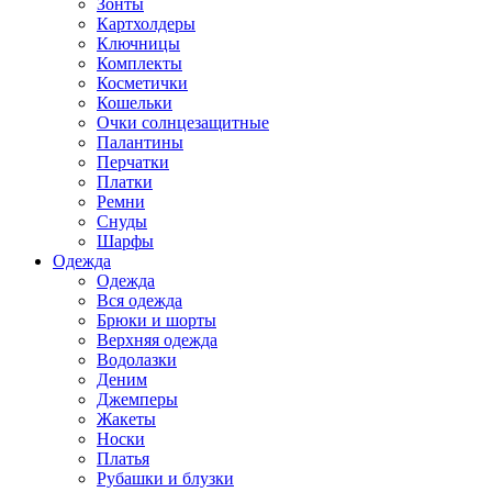
Зонты
Картхолдеры
Ключницы
Комплекты
Косметички
Кошельки
Очки солнцезащитные
Палантины
Перчатки
Платки
Ремни
Снуды
Шарфы
Одежда
Одежда
Вся одежда
Брюки и шорты
Верхняя одежда
Водолазки
Деним
Джемперы
Жакеты
Носки
Платья
Рубашки и блузки