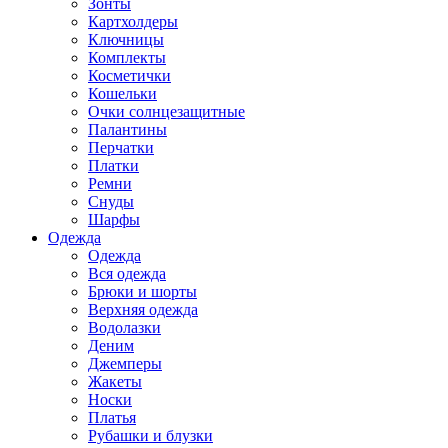
Зонты
Картхолдеры
Ключницы
Комплекты
Косметички
Кошельки
Очки солнцезащитные
Палантины
Перчатки
Платки
Ремни
Снуды
Шарфы
Одежда
Одежда
Вся одежда
Брюки и шорты
Верхняя одежда
Водолазки
Деним
Джемперы
Жакеты
Носки
Платья
Рубашки и блузки