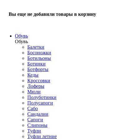
Вы еще не добавили товары в корзину
Обувь
Обувь
Балетки
Босоножки
Ботильоны
Ботинки
Ботфорты
Кеды
Кроссовки
Лоферы
Мюли
Полуботинки
Полусапоги
Сабо
Сандалии
Сапоги
Слипоны
Туфли
Туфли летние