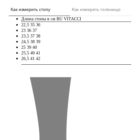
Как измерить стопу
Как измерить голенище
Длина стопы в см
RU
VITACCI
22,5
35
36
23
36
37
23,5
37
38
24,5
38
39
25
39
40
25,5
40
41
26,5
41
42