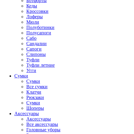
Ботфорты
Кеды
Кроссовки
Лоферы
Мюли
Полуботинки
Полусапоги
Сабо
Сандалии
Сапоги
Слипоны
Туфли
Туфли летние
Угги
Сумки
Сумки
Все сумки
Клатчи
Рюкзаки
Сумки
Шоперы
Аксессуары
Аксессуары
Все аксессуары
Головные уборы