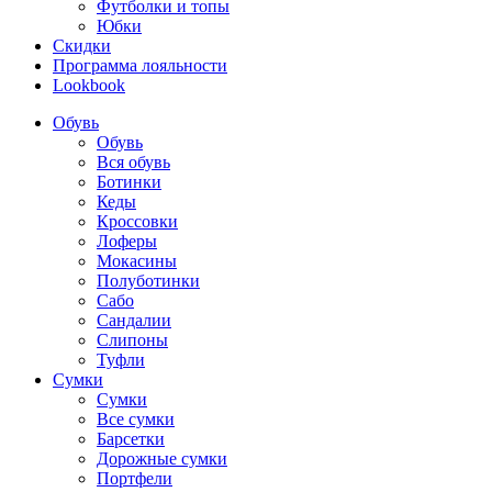
Футболки и топы
Юбки
Скидки
Программа лояльности
Lookbook
Обувь
Обувь
Вся обувь
Ботинки
Кеды
Кроссовки
Лоферы
Мокасины
Полуботинки
Сабо
Сандалии
Слипоны
Туфли
Сумки
Сумки
Все сумки
Барсетки
Дорожные сумки
Портфели