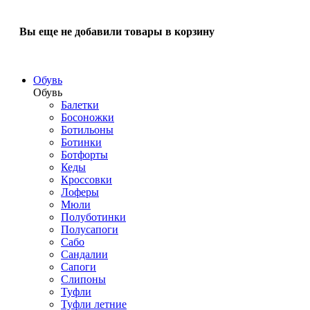
Вы еще не добавили товары в корзину
Обувь
Обувь
Балетки
Босоножки
Ботильоны
Ботинки
Ботфорты
Кеды
Кроссовки
Лоферы
Мюли
Полуботинки
Полусапоги
Сабо
Сандалии
Сапоги
Слипоны
Туфли
Туфли летние