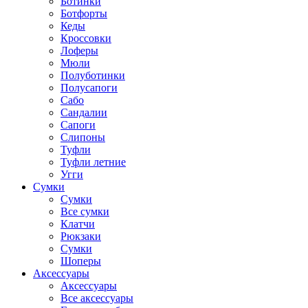
Ботинки
Ботфорты
Кеды
Кроссовки
Лоферы
Мюли
Полуботинки
Полусапоги
Сабо
Сандалии
Сапоги
Слипоны
Туфли
Туфли летние
Угги
Сумки
Сумки
Все сумки
Клатчи
Рюкзаки
Сумки
Шоперы
Аксессуары
Аксессуары
Все аксессуары