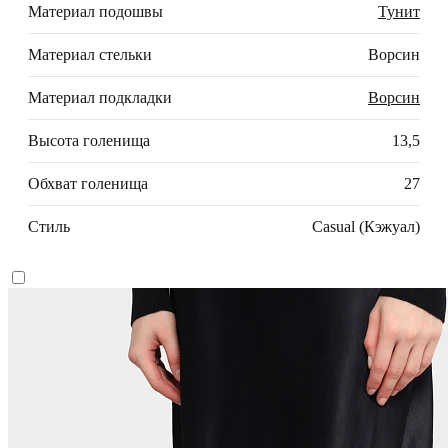
Материал подошвы
Тунит
Материал стельки
Ворсин
Материал подкладки
Ворсин
Высота голенища
13,5
Обхват голенища
27
Стиль
Casual (Кэжуал)