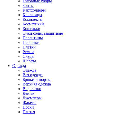
Головные уборы
Зонты
Картхолдеры
Ключницы
Комплекты
Косметички
Кошельки
Очки солнцезащитные
Палантины
Перчатки
Платки
Ремни
Снуды
Шарфы
Одежда
Одежда
Вся одежда
Брюки и шорты
Верхняя одежда
Водолазки
Деним
Джемперы
Жакеты
Носки
Платья