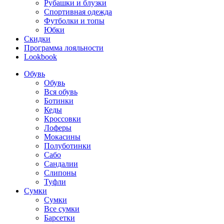
Рубашки и блузки
Спортивная одежда
Футболки и топы
Юбки
Скидки
Программа лояльности
Lookbook
Обувь
Обувь
Вся обувь
Ботинки
Кеды
Кроссовки
Лоферы
Мокасины
Полуботинки
Сабо
Сандалии
Слипоны
Туфли
Сумки
Сумки
Все сумки
Барсетки