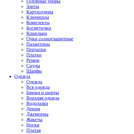
Головные уборы
Зонты
Картхолдеры
Ключницы
Комплекты
Косметички
Кошельки
Очки солнцезащитные
Палантины
Перчатки
Платки
Ремни
Снуды
Шарфы
Одежда
Одежда
Вся одежда
Брюки и шорты
Верхняя одежда
Водолазки
Деним
Джемперы
Жакеты
Носки
Платья