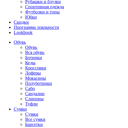
Рубашки и блузки
Спортивная одежда
Футболки и топы
Юбки
Скидки
Программа лояльности
Lookbook
Обувь
Обувь
Вся обувь
Ботинки
Кеды
Кроссовки
Лоферы
Мокасины
Полуботинки
Сабо
Сандалии
Слипоны
Туфли
Сумки
Сумки
Все сумки
Барсетки