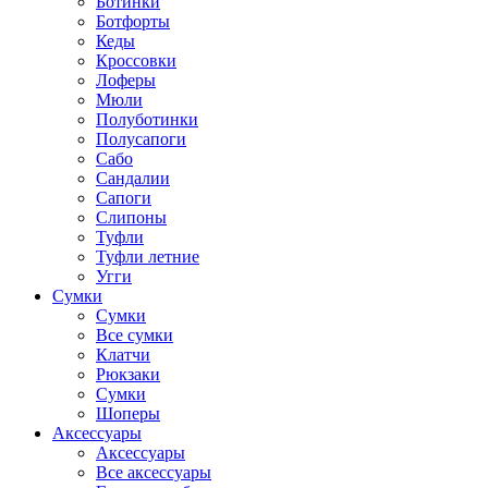
Ботинки
Ботфорты
Кеды
Кроссовки
Лоферы
Мюли
Полуботинки
Полусапоги
Сабо
Сандалии
Сапоги
Слипоны
Туфли
Туфли летние
Угги
Сумки
Сумки
Все сумки
Клатчи
Рюкзаки
Сумки
Шоперы
Аксессуары
Аксессуары
Все аксессуары