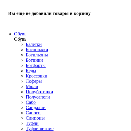
Вы еще не добавили товары в корзину
Обувь
Обувь
Балетки
Босоножки
Ботильоны
Ботинки
Ботфорты
Кеды
Кроссовки
Лоферы
Мюли
Полуботинки
Полусапоги
Сабо
Сандалии
Сапоги
Слипоны
Туфли
Туфли летние