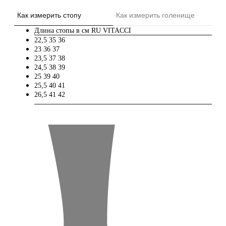
Как измерить стопу
Как измерить голенище
Длина стопы в см
RU
VITACCI
22,5
35
36
23
36
37
23,5
37
38
24,5
38
39
25
39
40
25,5
40
41
26,5
41
42