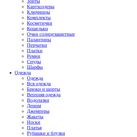
Зонты
Картхолдеры
Ключницы
Комплекты
Косметички
Кошельки
Очки солнцезащитные
Палантины
Перчатки
Платки
Ремни
Снуды
Шарфы
Одежда
Одежда
Вся одежда
Брюки и шорты
Верхняя одежда
Водолазки
Деним
Джемперы
Жакеты
Носки
Платья
Рубашки и блузки