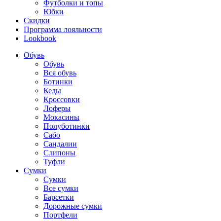
Футболки и топы
Юбки
Скидки
Программа лояльности
Lookbook
Обувь
Обувь
Вся обувь
Ботинки
Кеды
Кроссовки
Лоферы
Мокасины
Полуботинки
Сабо
Сандалии
Слипоны
Туфли
Сумки
Сумки
Все сумки
Барсетки
Дорожные сумки
Портфели