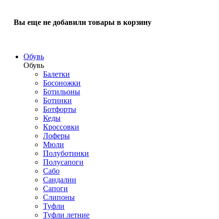
Вы еще не добавили товары в корзину
Обувь
Обувь
Балетки
Босоножки
Ботильоны
Ботинки
Ботфорты
Кеды
Кроссовки
Лоферы
Мюли
Полуботинки
Полусапоги
Сабо
Сандалии
Сапоги
Слипоны
Туфли
Туфли летние