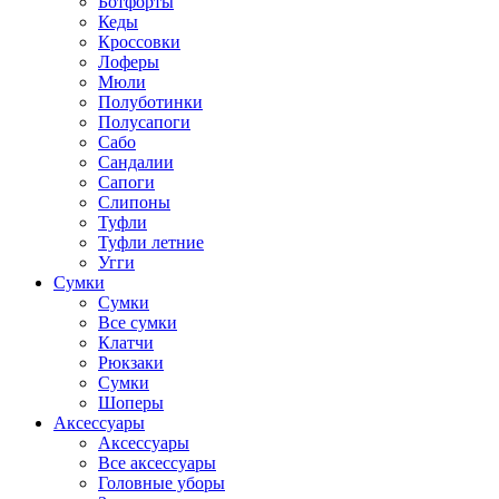
Ботфорты
Кеды
Кроссовки
Лоферы
Мюли
Полуботинки
Полусапоги
Сабо
Сандалии
Сапоги
Слипоны
Туфли
Туфли летние
Угги
Сумки
Сумки
Все сумки
Клатчи
Рюкзаки
Сумки
Шоперы
Аксессуары
Аксессуары
Все аксессуары
Головные уборы