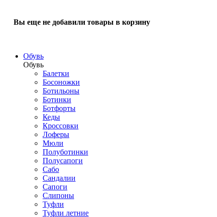
Вы еще не добавили товары в корзину
Обувь
Обувь
Балетки
Босоножки
Ботильоны
Ботинки
Ботфорты
Кеды
Кроссовки
Лоферы
Мюли
Полуботинки
Полусапоги
Сабо
Сандалии
Сапоги
Слипоны
Туфли
Туфли летние