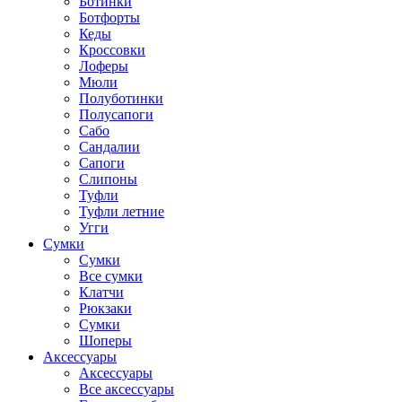
Ботинки
Ботфорты
Кеды
Кроссовки
Лоферы
Мюли
Полуботинки
Полусапоги
Сабо
Сандалии
Сапоги
Слипоны
Туфли
Туфли летние
Угги
Сумки
Сумки
Все сумки
Клатчи
Рюкзаки
Сумки
Шоперы
Аксессуары
Аксессуары
Все аксессуары