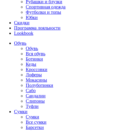
Рубашки и блузки
Спортивная одежда
Футболки и топы
Юбки
Скидки
Программа лояльности
Lookbook
Обувь
Обувь
Вся обувь
Ботинки
Кеды
Кроссовки
Лоферы
Мокасины
Полуботинки
Сабо
Сандалии
Слипоны
Туфли
Сумки
Сумки
Все сумки
Барсетки