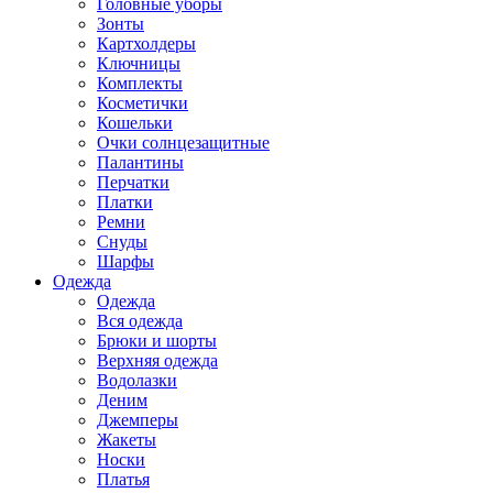
Головные уборы
Зонты
Картхолдеры
Ключницы
Комплекты
Косметички
Кошельки
Очки солнцезащитные
Палантины
Перчатки
Платки
Ремни
Снуды
Шарфы
Одежда
Одежда
Вся одежда
Брюки и шорты
Верхняя одежда
Водолазки
Деним
Джемперы
Жакеты
Носки
Платья