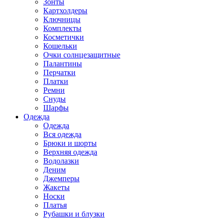
Зонты
Картхолдеры
Ключницы
Комплекты
Косметички
Кошельки
Очки солнцезащитные
Палантины
Перчатки
Платки
Ремни
Снуды
Шарфы
Одежда
Одежда
Вся одежда
Брюки и шорты
Верхняя одежда
Водолазки
Деним
Джемперы
Жакеты
Носки
Платья
Рубашки и блузки