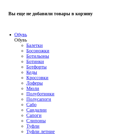
Вы еще не добавили товары в корзину
Обувь
Обувь
Балетки
Босоножки
Ботильоны
Ботинки
Ботфорты
Кеды
Кроссовки
Лоферы
Мюли
Полуботинки
Полусапоги
Сабо
Сандалии
Сапоги
Слипоны
Туфли
Туфли летние