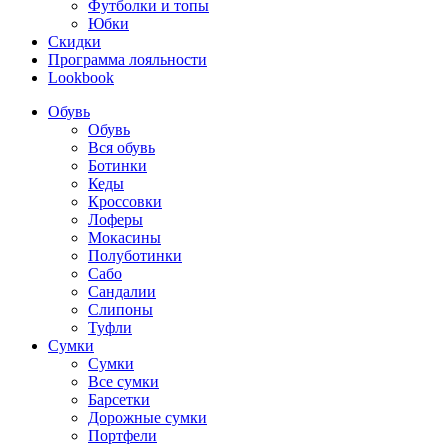
Футболки и топы
Юбки
Скидки
Программа лояльности
Lookbook
Обувь
Обувь
Вся обувь
Ботинки
Кеды
Кроссовки
Лоферы
Мокасины
Полуботинки
Сабо
Сандалии
Слипоны
Туфли
Сумки
Сумки
Все сумки
Барсетки
Дорожные сумки
Портфели