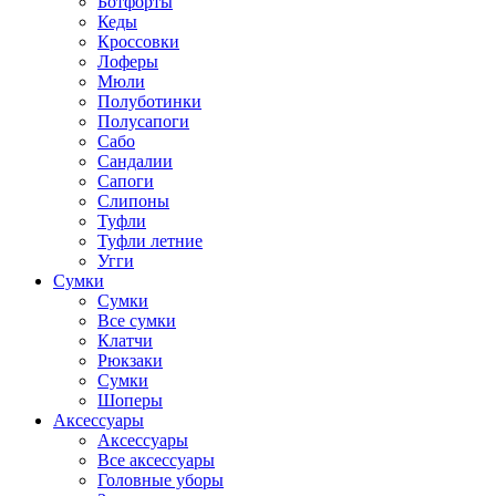
Ботфорты
Кеды
Кроссовки
Лоферы
Мюли
Полуботинки
Полусапоги
Сабо
Сандалии
Сапоги
Слипоны
Туфли
Туфли летние
Угги
Сумки
Сумки
Все сумки
Клатчи
Рюкзаки
Сумки
Шоперы
Аксессуары
Аксессуары
Все аксессуары
Головные уборы