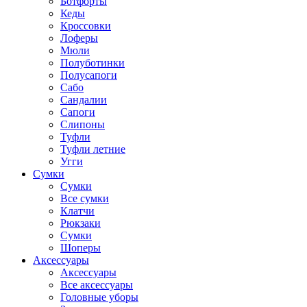
Ботфорты
Кеды
Кроссовки
Лоферы
Мюли
Полуботинки
Полусапоги
Сабо
Сандалии
Сапоги
Слипоны
Туфли
Туфли летние
Угги
Сумки
Сумки
Все сумки
Клатчи
Рюкзаки
Сумки
Шоперы
Аксессуары
Аксессуары
Все аксессуары
Головные уборы