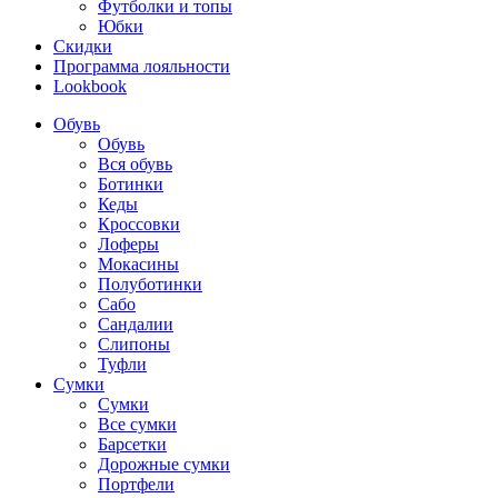
Футболки и топы
Юбки
Скидки
Программа лояльности
Lookbook
Обувь
Обувь
Вся обувь
Ботинки
Кеды
Кроссовки
Лоферы
Мокасины
Полуботинки
Сабо
Сандалии
Слипоны
Туфли
Сумки
Сумки
Все сумки
Барсетки
Дорожные сумки
Портфели