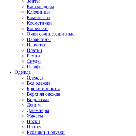
Зонты
Картхолдеры
Ключницы
Комплекты
Косметички
Кошельки
Очки солнцезащитные
Палантины
Перчатки
Платки
Ремни
Снуды
Шарфы
Одежда
Одежда
Вся одежда
Брюки и шорты
Верхняя одежда
Водолазки
Деним
Джемперы
Жакеты
Носки
Платья
Рубашки и блузки