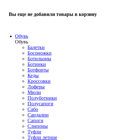
Вы еще не добавили товары в корзину
Обувь
Обувь
Балетки
Босоножки
Ботильоны
Ботинки
Ботфорты
Кеды
Кроссовки
Лоферы
Мюли
Полуботинки
Полусапоги
Сабо
Сандалии
Сапоги
Слипоны
Туфли
Туфли летние