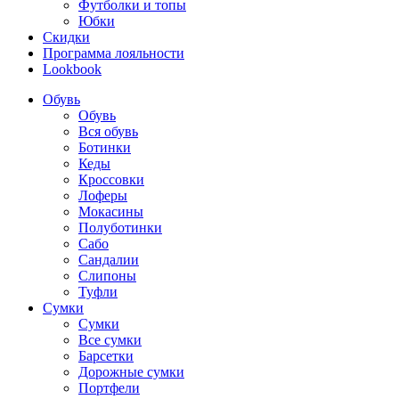
Футболки и топы
Юбки
Скидки
Программа лояльности
Lookbook
Обувь
Обувь
Вся обувь
Ботинки
Кеды
Кроссовки
Лоферы
Мокасины
Полуботинки
Сабо
Сандалии
Слипоны
Туфли
Сумки
Сумки
Все сумки
Барсетки
Дорожные сумки
Портфели