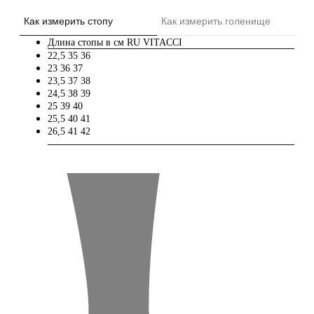
Как измерить стопу
Как измерить голенище
Длина стопы в см
RU
VITACCI
22,5
35
36
23
36
37
23,5
37
38
24,5
38
39
25
39
40
25,5
40
41
26,5
41
42