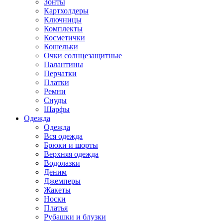
Зонты
Картхолдеры
Ключницы
Комплекты
Косметички
Кошельки
Очки солнцезащитные
Палантины
Перчатки
Платки
Ремни
Снуды
Шарфы
Одежда
Одежда
Вся одежда
Брюки и шорты
Верхняя одежда
Водолазки
Деним
Джемперы
Жакеты
Носки
Платья
Рубашки и блузки