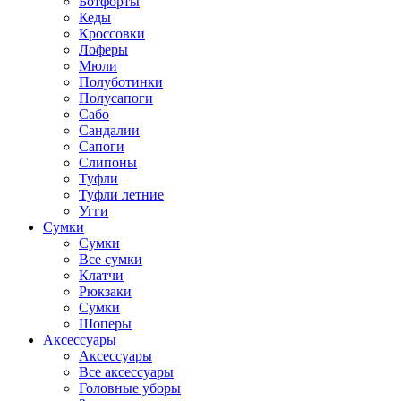
Ботфорты
Кеды
Кроссовки
Лоферы
Мюли
Полуботинки
Полусапоги
Сабо
Сандалии
Сапоги
Слипоны
Туфли
Туфли летние
Угги
Сумки
Сумки
Все сумки
Клатчи
Рюкзаки
Сумки
Шоперы
Аксессуары
Аксессуары
Все аксессуары
Головные уборы