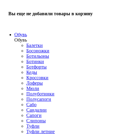
Вы еще не добавили товары в корзину
Обувь
Обувь
Балетки
Босоножки
Ботильоны
Ботинки
Ботфорты
Кеды
Кроссовки
Лоферы
Мюли
Полуботинки
Полусапоги
Сабо
Сандалии
Сапоги
Слипоны
Туфли
Туфли летние