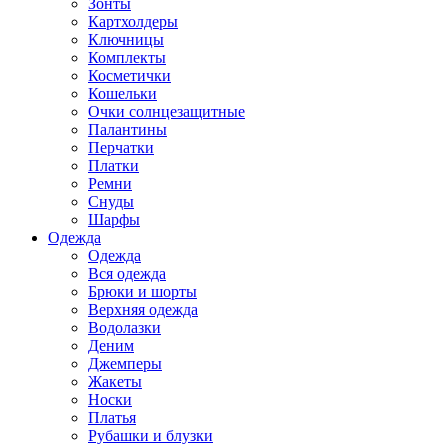
Зонты
Картхолдеры
Ключницы
Комплекты
Косметички
Кошельки
Очки солнцезащитные
Палантины
Перчатки
Платки
Ремни
Снуды
Шарфы
Одежда
Одежда
Вся одежда
Брюки и шорты
Верхняя одежда
Водолазки
Деним
Джемперы
Жакеты
Носки
Платья
Рубашки и блузки