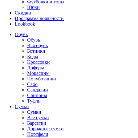
Футболки и топы
Юбки
Скидки
Программа лояльности
Lookbook
Обувь
Обувь
Вся обувь
Ботинки
Кеды
Кроссовки
Лоферы
Мокасины
Полуботинки
Сабо
Сандалии
Слипоны
Туфли
Сумки
Сумки
Все сумки
Барсетки
Дорожные сумки
Портфели