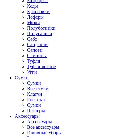
Ботфорты
Кеды
Кроссовки
Лоферы
Мюли
Полуботинки
Полусапоги
Сабо
Сандалии
Сапоги
Слипоны
Туфли
Туфли летние
Угги
Сумки
Сумки
Все сумки
Клатчи
Рюкзаки
Сумки
Шоперы
Аксессуары
Аксессуары
Все аксессуары
Головные уборы