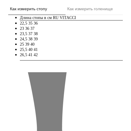
Как измерить стопу
Как измерить голенище
Длина стопы в см
RU
VITACCI
22,5
35
36
23
36
37
23,5
37
38
24,5
38
39
25
39
40
25,5
40
41
26,5
41
42