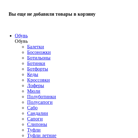
Вы еще не добавили товары в корзину
Обувь
Обувь
Балетки
Босоножки
Ботильоны
Ботинки
Ботфорты
Кеды
Кроссовки
Лоферы
Мюли
Полуботинки
Полусапоги
Сабо
Сандалии
Сапоги
Слипоны
Туфли
Туфли летние