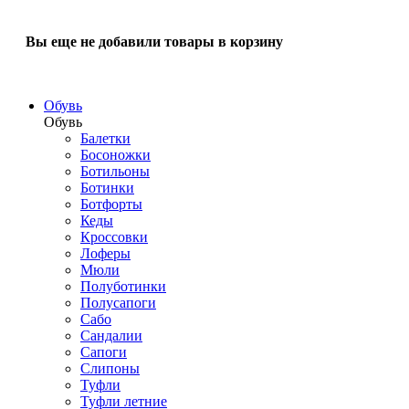
Вы еще не добавили товары в корзину
Обувь
Обувь
Балетки
Босоножки
Ботильоны
Ботинки
Ботфорты
Кеды
Кроссовки
Лоферы
Мюли
Полуботинки
Полусапоги
Сабо
Сандалии
Сапоги
Слипоны
Туфли
Туфли летние