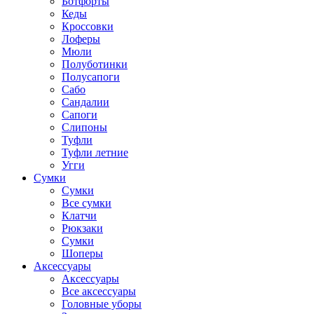
Ботфорты
Кеды
Кроссовки
Лоферы
Мюли
Полуботинки
Полусапоги
Сабо
Сандалии
Сапоги
Слипоны
Туфли
Туфли летние
Угги
Сумки
Сумки
Все сумки
Клатчи
Рюкзаки
Сумки
Шоперы
Аксессуары
Аксессуары
Все аксессуары
Головные уборы