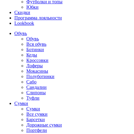
Футболки и топы
Юбки
Скидки
Программа лояльности
Lookbook
Обувь
Обувь
Вся обувь
Ботинки
Кеды
Кроссовки
Лоферы
Мокасины
Полуботинки
Сабо
Сандалии
Слипоны
Туфли
Сумки
Сумки
Все сумки
Барсетки
Дорожные сумки
Портфели