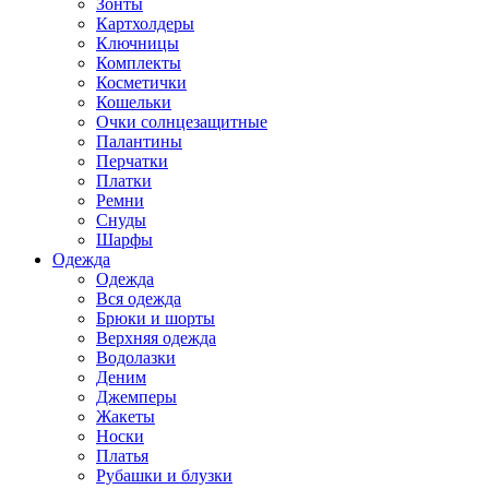
Зонты
Картхолдеры
Ключницы
Комплекты
Косметички
Кошельки
Очки солнцезащитные
Палантины
Перчатки
Платки
Ремни
Снуды
Шарфы
Одежда
Одежда
Вся одежда
Брюки и шорты
Верхняя одежда
Водолазки
Деним
Джемперы
Жакеты
Носки
Платья
Рубашки и блузки