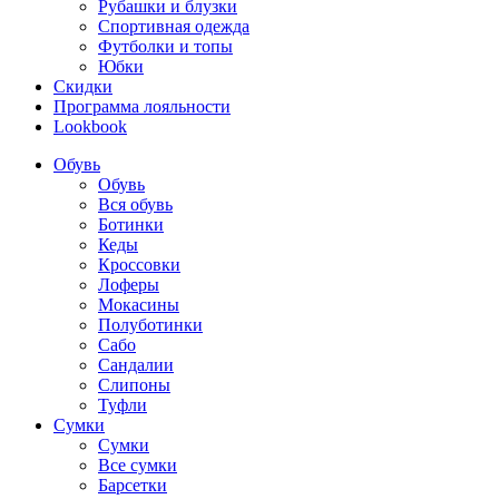
Рубашки и блузки
Спортивная одежда
Футболки и топы
Юбки
Скидки
Программа лояльности
Lookbook
Обувь
Обувь
Вся обувь
Ботинки
Кеды
Кроссовки
Лоферы
Мокасины
Полуботинки
Сабо
Сандалии
Слипоны
Туфли
Сумки
Сумки
Все сумки
Барсетки