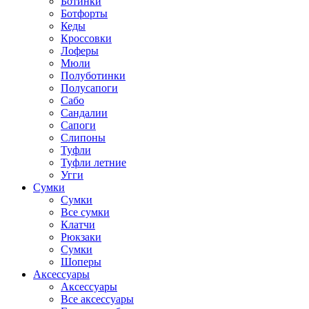
Ботинки
Ботфорты
Кеды
Кроссовки
Лоферы
Мюли
Полуботинки
Полусапоги
Сабо
Сандалии
Сапоги
Слипоны
Туфли
Туфли летние
Угги
Сумки
Сумки
Все сумки
Клатчи
Рюкзаки
Сумки
Шоперы
Аксессуары
Аксессуары
Все аксессуары