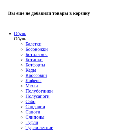
Вы еще не добавили товары в корзину
Обувь
Обувь
Балетки
Босоножки
Ботильоны
Ботинки
Ботфорты
Кеды
Кроссовки
Лоферы
Мюли
Полуботинки
Полусапоги
Сабо
Сандалии
Сапоги
Слипоны
Туфли
Туфли летние