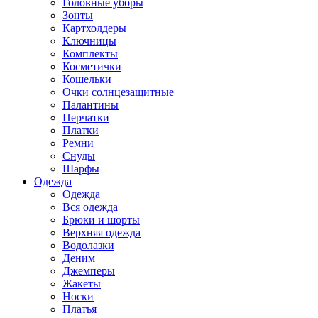
Головные уборы
Зонты
Картхолдеры
Ключницы
Комплекты
Косметички
Кошельки
Очки солнцезащитные
Палантины
Перчатки
Платки
Ремни
Снуды
Шарфы
Одежда
Одежда
Вся одежда
Брюки и шорты
Верхняя одежда
Водолазки
Деним
Джемперы
Жакеты
Носки
Платья