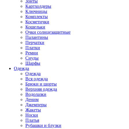
Зонты
Картхолдеры
Ключницы
Комплекты
Косметички
Кошельки
Очки солнцезащитные
Палантины
Перчатки
Платки
Ремни
Снуды
Шарфы
Одежда
Одежда
Вся одежда
Брюки и шорты
Верхняя одежда
Водолазки
Деним
Джемперы
Жакеты
Носки
Платья
Рубашки и блузки