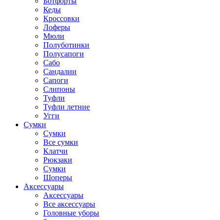
Ботфорты
Кеды
Кроссовки
Лоферы
Мюли
Полуботинки
Полусапоги
Сабо
Сандалии
Сапоги
Слипоны
Туфли
Туфли летние
Угги
Сумки
Сумки
Все сумки
Клатчи
Рюкзаки
Сумки
Шоперы
Аксессуары
Аксессуары
Все аксессуары
Головные уборы