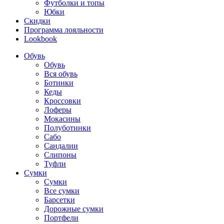
Футболки и топы
Юбки
Скидки
Программа лояльности
Lookbook
Обувь
Обувь
Вся обувь
Ботинки
Кеды
Кроссовки
Лоферы
Мокасины
Полуботинки
Сабо
Сандалии
Слипоны
Туфли
Сумки
Сумки
Все сумки
Барсетки
Дорожные сумки
Портфели