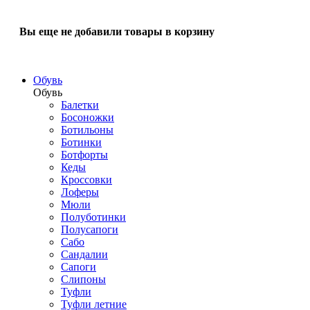
Вы еще не добавили товары в корзину
Обувь
Обувь
Балетки
Босоножки
Ботильоны
Ботинки
Ботфорты
Кеды
Кроссовки
Лоферы
Мюли
Полуботинки
Полусапоги
Сабо
Сандалии
Сапоги
Слипоны
Туфли
Туфли летние