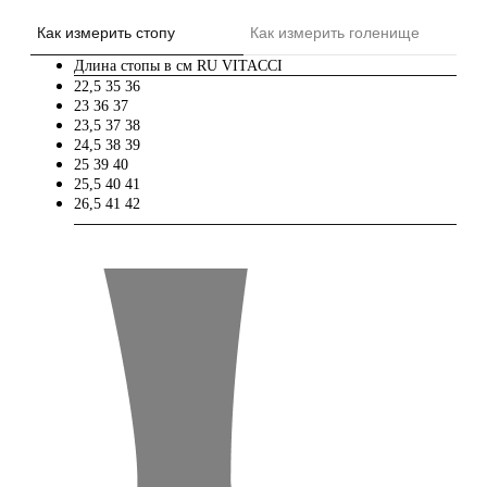
Как измерить стопу
Как измерить голенище
Длина стопы в см
RU
VITACCI
22,5
35
36
23
36
37
23,5
37
38
24,5
38
39
25
39
40
25,5
40
41
26,5
41
42