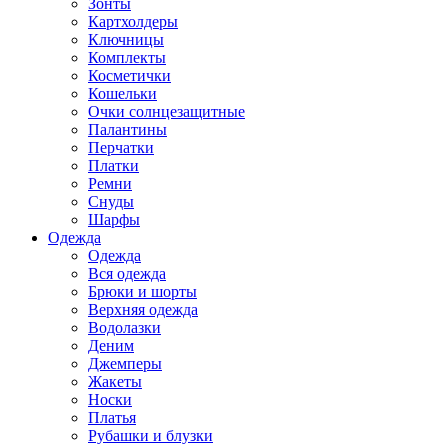
Зонты
Картхолдеры
Ключницы
Комплекты
Косметички
Кошельки
Очки солнцезащитные
Палантины
Перчатки
Платки
Ремни
Снуды
Шарфы
Одежда
Одежда
Вся одежда
Брюки и шорты
Верхняя одежда
Водолазки
Деним
Джемперы
Жакеты
Носки
Платья
Рубашки и блузки