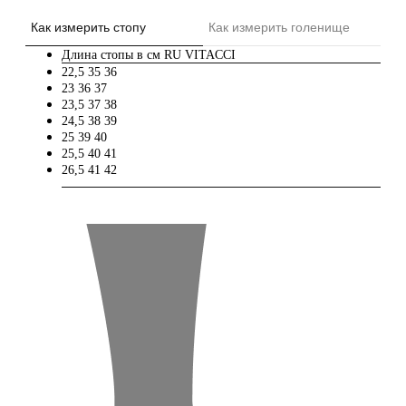
Как измерить стопу
Как измерить голенище
Длина стопы в см
RU
VITACCI
22,5
35
36
23
36
37
23,5
37
38
24,5
38
39
25
39
40
25,5
40
41
26,5
41
42