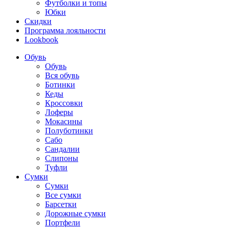
Футболки и топы
Юбки
Скидки
Программа лояльности
Lookbook
Обувь
Обувь
Вся обувь
Ботинки
Кеды
Кроссовки
Лоферы
Мокасины
Полуботинки
Сабо
Сандалии
Слипоны
Туфли
Сумки
Сумки
Все сумки
Барсетки
Дорожные сумки
Портфели