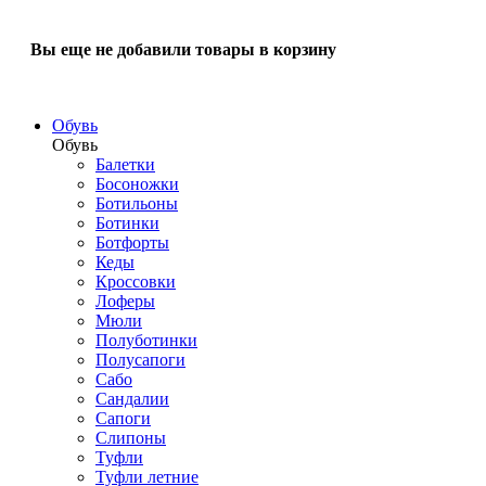
Вы еще не добавили товары в корзину
Обувь
Обувь
Балетки
Босоножки
Ботильоны
Ботинки
Ботфорты
Кеды
Кроссовки
Лоферы
Мюли
Полуботинки
Полусапоги
Сабо
Сандалии
Сапоги
Слипоны
Туфли
Туфли летние