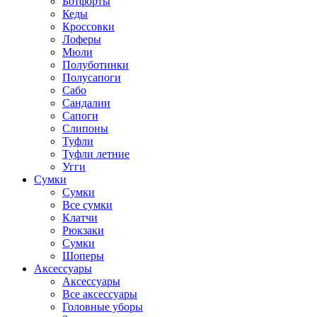
Ботфорты
Кеды
Кроссовки
Лоферы
Мюли
Полуботинки
Полусапоги
Сабо
Сандалии
Сапоги
Слипоны
Туфли
Туфли летние
Угги
Сумки
Сумки
Все сумки
Клатчи
Рюкзаки
Сумки
Шоперы
Аксессуары
Аксессуары
Все аксессуары
Головные уборы