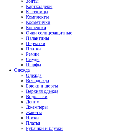
Зонты
Картхолдеры
Ключницы
Комплекты
Косметички
Кошельки
Очки солнцезащитные
Палантины
Перчатки
Платки
Ремни
Снуды
Шарфы
Одежда
Одежда
Вся одежда
Брюки и шорты
Верхняя одежда
Водолазки
Деним
Джемперы
Жакеты
Носки
Платья
Рубашки и блузки