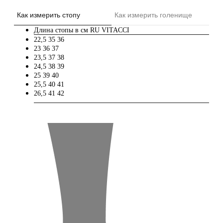
Как измерить стопу
Как измерить голенище
Длина стопы в см
RU
VITACCI
22,5
35
36
23
36
37
23,5
37
38
24,5
38
39
25
39
40
25,5
40
41
26,5
41
42