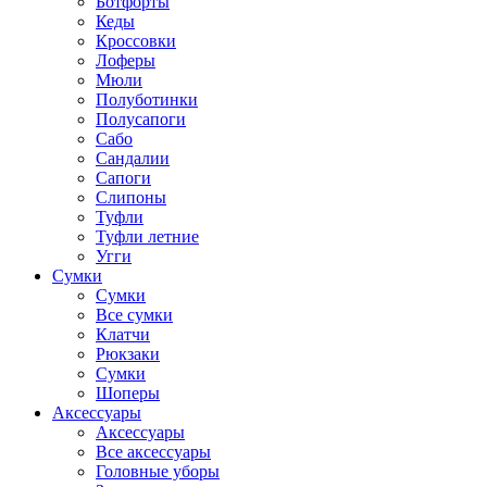
Ботфорты
Кеды
Кроссовки
Лоферы
Мюли
Полуботинки
Полусапоги
Сабо
Сандалии
Сапоги
Слипоны
Туфли
Туфли летние
Угги
Сумки
Сумки
Все сумки
Клатчи
Рюкзаки
Сумки
Шоперы
Аксессуары
Аксессуары
Все аксессуары
Головные уборы