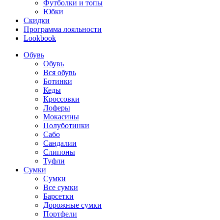
Футболки и топы
Юбки
Скидки
Программа лояльности
Lookbook
Обувь
Обувь
Вся обувь
Ботинки
Кеды
Кроссовки
Лоферы
Мокасины
Полуботинки
Сабо
Сандалии
Слипоны
Туфли
Сумки
Сумки
Все сумки
Барсетки
Дорожные сумки
Портфели