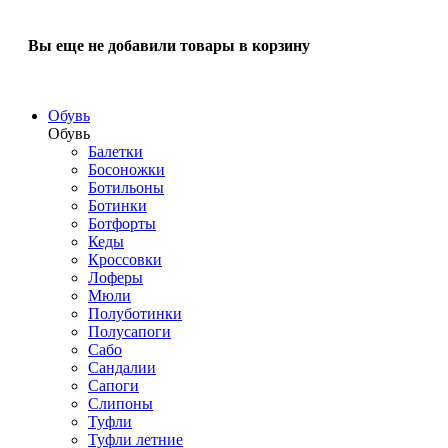
Вы еще не добавили товары в корзину
Обувь
Обувь
Балетки
Босоножки
Ботильоны
Ботинки
Ботфорты
Кеды
Кроссовки
Лоферы
Мюли
Полуботинки
Полусапоги
Сабо
Сандалии
Сапоги
Слипоны
Туфли
Туфли летние