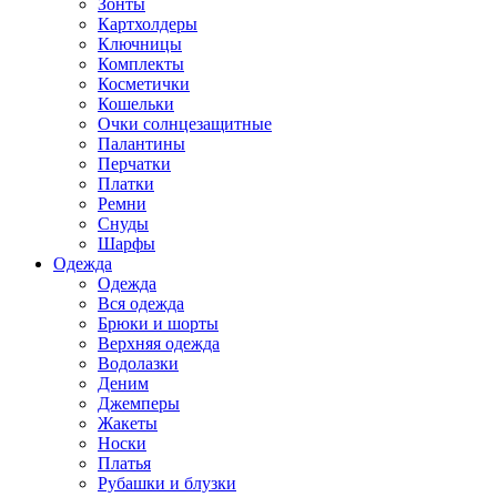
Зонты
Картхолдеры
Ключницы
Комплекты
Косметички
Кошельки
Очки солнцезащитные
Палантины
Перчатки
Платки
Ремни
Снуды
Шарфы
Одежда
Одежда
Вся одежда
Брюки и шорты
Верхняя одежда
Водолазки
Деним
Джемперы
Жакеты
Носки
Платья
Рубашки и блузки