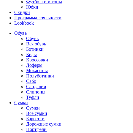
Футболки и топы
Юбки
Скидки
Программа лояльности
Lookbook
Обувь
Обувь
Вся обувь
Ботинки
Кеды
Кроссовки
Лоферы
Мокасины
Полуботинки
Сабо
Сандалии
Слипоны
Туфли
Сумки
Сумки
Все сумки
Барсетки
Дорожные сумки
Портфели