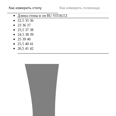
Как измерить стопу
Как измерить голенище
Длина стопы в см
RU
VITACCI
22,5
35
36
23
36
37
23,5
37
38
24,5
38
39
25
39
40
25,5
40
41
26,5
41
42