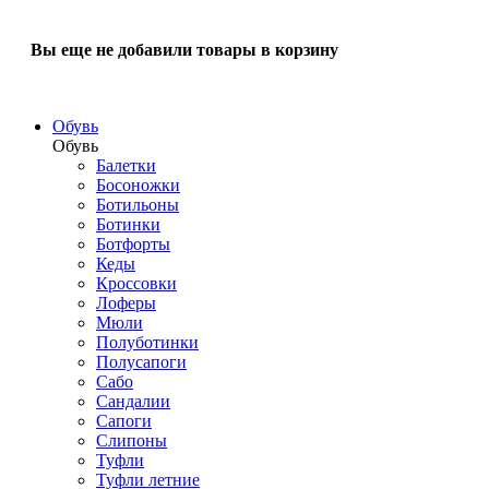
Вы еще не добавили товары в корзину
Обувь
Обувь
Балетки
Босоножки
Ботильоны
Ботинки
Ботфорты
Кеды
Кроссовки
Лоферы
Мюли
Полуботинки
Полусапоги
Сабо
Сандалии
Сапоги
Слипоны
Туфли
Туфли летние