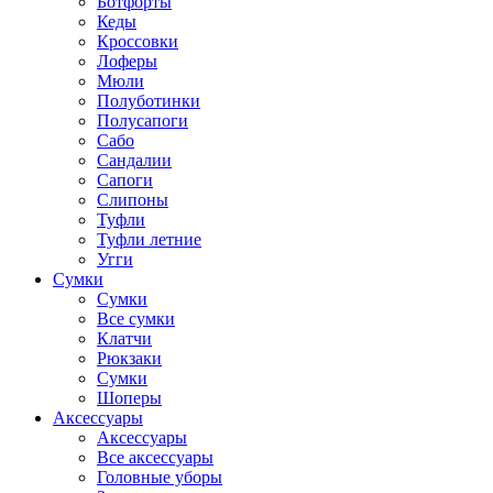
Ботфорты
Кеды
Кроссовки
Лоферы
Мюли
Полуботинки
Полусапоги
Сабо
Сандалии
Сапоги
Слипоны
Туфли
Туфли летние
Угги
Сумки
Сумки
Все сумки
Клатчи
Рюкзаки
Сумки
Шоперы
Аксессуары
Аксессуары
Все аксессуары
Головные уборы