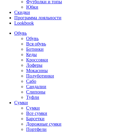
Футболки и топы
Юбки
Скидки
Программа лояльности
Lookbook
Обувь
Обувь
Вся обувь
Ботинки
Кеды
Кроссовки
Лоферы
Мокасины
Полуботинки
Сабо
Сандалии
Слипоны
Туфли
Сумки
Сумки
Все сумки
Барсетки
Дорожные сумки
Портфели