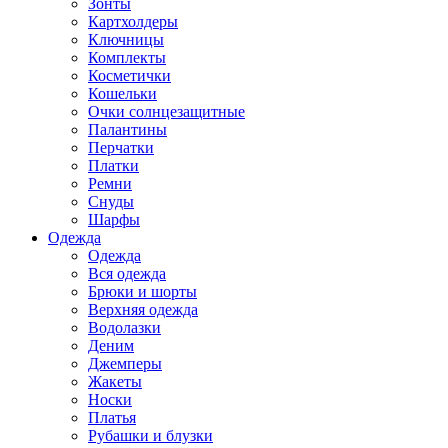
Зонты
Картхолдеры
Ключницы
Комплекты
Косметички
Кошельки
Очки солнцезащитные
Палантины
Перчатки
Платки
Ремни
Снуды
Шарфы
Одежда
Одежда
Вся одежда
Брюки и шорты
Верхняя одежда
Водолазки
Деним
Джемперы
Жакеты
Носки
Платья
Рубашки и блузки