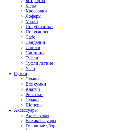
Ботфорты
Кеды
Кроссовки
Лоферы
Мюли
Полуботинки
Полусапоги
Сабо
Сандалии
Сапоги
Слипоны
Туфли
Туфли летние
Угги
Сумки
Сумки
Все сумки
Клатчи
Рюкзаки
Сумки
Шоперы
Аксессуары
Аксессуары
Все аксессуары
Головные уборы