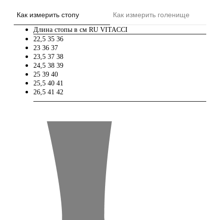
Как измерить стопу
Как измерить голенище
Длина стопы в см
RU
VITACCI
22,5
35
36
23
36
37
23,5
37
38
24,5
38
39
25
39
40
25,5
40
41
26,5
41
42