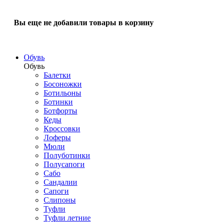
Вы еще не добавили товары в корзину
Обувь
Обувь
Балетки
Босоножки
Ботильоны
Ботинки
Ботфорты
Кеды
Кроссовки
Лоферы
Мюли
Полуботинки
Полусапоги
Сабо
Сандалии
Сапоги
Слипоны
Туфли
Туфли летние