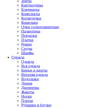
Зонты
Картхолдеры
Ключницы
Комплекты
Косметички
Кошельки
Очки солнцезащитные
Палантины
Перчатки
Платки
Ремни
Снуды
Шарфы
Одежда
Одежда
Вся одежда
Брюки и шорты
Верхняя одежда
Водолазки
Деним
Джемперы
Жакеты
Носки
Платья
Рубашки и блузки