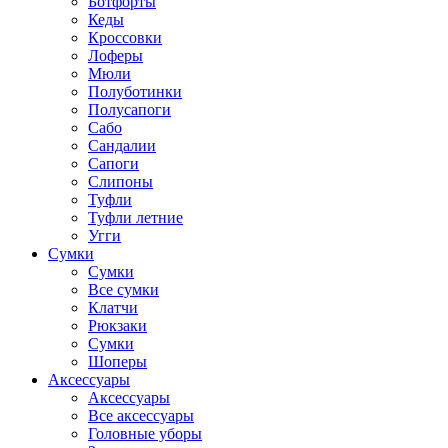
Ботфорты
Кеды
Кроссовки
Лоферы
Мюли
Полуботинки
Полусапоги
Сабо
Сандалии
Сапоги
Слипоны
Туфли
Туфли летние
Угги
Сумки
Сумки
Все сумки
Клатчи
Рюкзаки
Сумки
Шоперы
Аксессуары
Аксессуары
Все аксессуары
Головные уборы