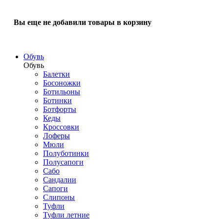
Вы еще не добавили товары в корзину
Обувь
Обувь
Балетки
Босоножки
Ботильоны
Ботинки
Ботфорты
Кеды
Кроссовки
Лоферы
Мюли
Полуботинки
Полусапоги
Сабо
Сандалии
Сапоги
Слипоны
Туфли
Туфли летние