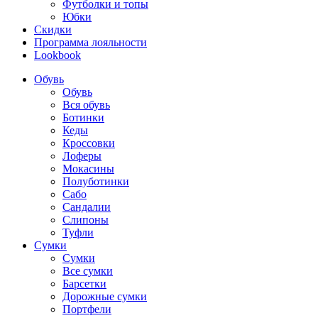
Футболки и топы
Юбки
Скидки
Программа лояльности
Lookbook
Обувь
Обувь
Вся обувь
Ботинки
Кеды
Кроссовки
Лоферы
Мокасины
Полуботинки
Сабо
Сандалии
Слипоны
Туфли
Сумки
Сумки
Все сумки
Барсетки
Дорожные сумки
Портфели