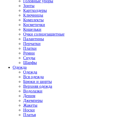
Головные уборы
Зонты
Картхолдеры
Ключницы
Комплекты
Косметички
Кошельки
Очки солнцезащитные
Палантины
Перчатки
Платки
Ремни
Снуды
Шарфы
Одежда
Одежда
Вся одежда
Брюки и шорты
Верхняя одежда
Водолазки
Деним
Джемперы
Жакеты
Носки
Платья