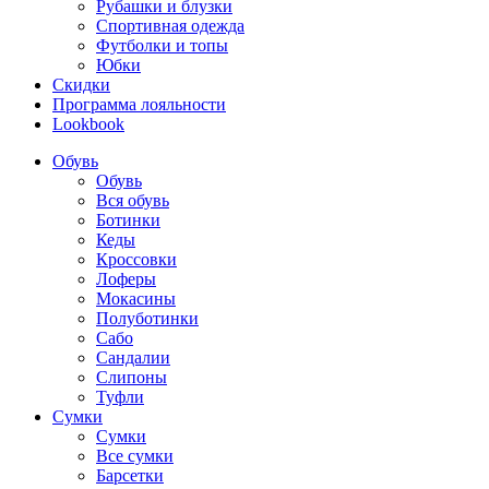
Рубашки и блузки
Спортивная одежда
Футболки и топы
Юбки
Скидки
Программа лояльности
Lookbook
Обувь
Обувь
Вся обувь
Ботинки
Кеды
Кроссовки
Лоферы
Мокасины
Полуботинки
Сабо
Сандалии
Слипоны
Туфли
Сумки
Сумки
Все сумки
Барсетки