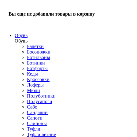
Вы еще не добавили товары в корзину
Обувь
Обувь
Балетки
Босоножки
Ботильоны
Ботинки
Ботфорты
Кеды
Кроссовки
Лоферы
Мюли
Полуботинки
Полусапоги
Сабо
Сандалии
Сапоги
Слипоны
Туфли
Туфли летние