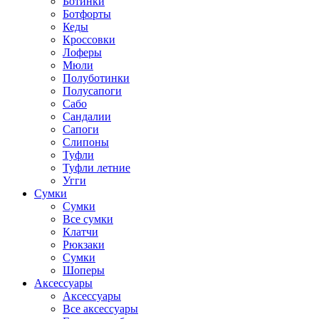
Ботинки
Ботфорты
Кеды
Кроссовки
Лоферы
Мюли
Полуботинки
Полусапоги
Сабо
Сандалии
Сапоги
Слипоны
Туфли
Туфли летние
Угги
Сумки
Сумки
Все сумки
Клатчи
Рюкзаки
Сумки
Шоперы
Аксессуары
Аксессуары
Все аксессуары