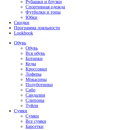
Рубашки и блузки
Спортивная одежда
Футболки и топы
Юбки
Скидки
Программа лояльности
Lookbook
Обувь
Обувь
Вся обувь
Ботинки
Кеды
Кроссовки
Лоферы
Мокасины
Полуботинки
Сабо
Сандалии
Слипоны
Туфли
Сумки
Сумки
Все сумки
Барсетки