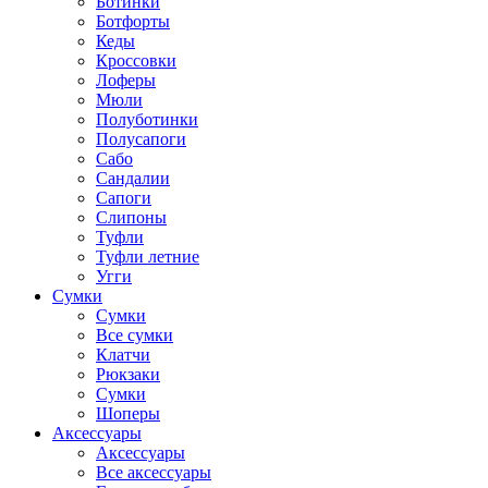
Ботинки
Ботфорты
Кеды
Кроссовки
Лоферы
Мюли
Полуботинки
Полусапоги
Сабо
Сандалии
Сапоги
Слипоны
Туфли
Туфли летние
Угги
Сумки
Сумки
Все сумки
Клатчи
Рюкзаки
Сумки
Шоперы
Аксессуары
Аксессуары
Все аксессуары