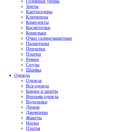
Головные уборы
Зонты
Картхолдеры
Ключницы
Комплекты
Косметички
Кошельки
Очки солнцезащитные
Палантины
Перчатки
Платки
Ремни
Снуды
Шарфы
Одежда
Одежда
Вся одежда
Брюки и шорты
Верхняя одежда
Водолазки
Деним
Джемперы
Жакеты
Носки
Платья