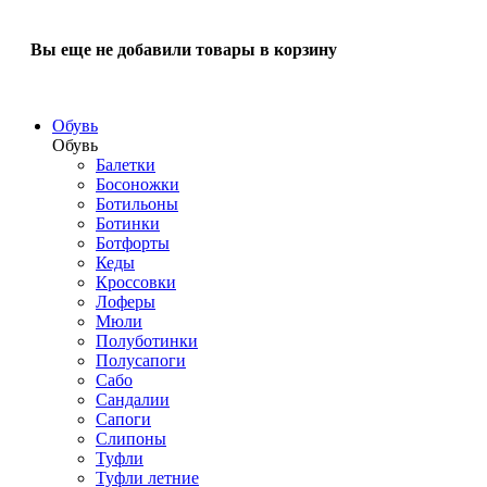
Вы еще не добавили товары в корзину
Обувь
Обувь
Балетки
Босоножки
Ботильоны
Ботинки
Ботфорты
Кеды
Кроссовки
Лоферы
Мюли
Полуботинки
Полусапоги
Сабо
Сандалии
Сапоги
Слипоны
Туфли
Туфли летние