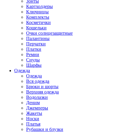
Зонты
Картхолдеры
Ключницы
Комплекты
Косметички
Кошельки
Очки солнцезащитные
Палантины
Перчатки
Платки
Ремни
Снуды
Шарфы
Одежда
Одежда
Вся одежда
Брюки и шорты
Верхняя одежда
Водолазки
Деним
Джемперы
Жакеты
Носки
Платья
Рубашки и блузки