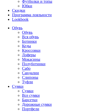
Футболки и топы
Юбки
Скидки
Программа лояльности
Lookbook
Обувь
Обувь
Вся обувь
Ботинки
Кеды
Кроссовки
Лоферы
Мокасины
Полуботинки
Сабо
Сандалии
Слипоны
Туфли
Сумки
Сумки
Все сумки
Барсетки
Дорожные сумки
Портфели