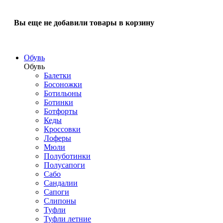
Вы еще не добавили товары в корзину
Обувь
Обувь
Балетки
Босоножки
Ботильоны
Ботинки
Ботфорты
Кеды
Кроссовки
Лоферы
Мюли
Полуботинки
Полусапоги
Сабо
Сандалии
Сапоги
Слипоны
Туфли
Туфли летние