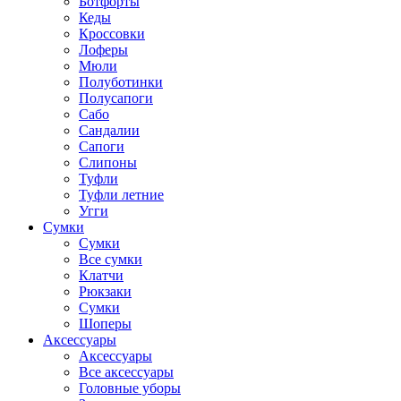
Ботфорты
Кеды
Кроссовки
Лоферы
Мюли
Полуботинки
Полусапоги
Сабо
Сандалии
Сапоги
Слипоны
Туфли
Туфли летние
Угги
Сумки
Сумки
Все сумки
Клатчи
Рюкзаки
Сумки
Шоперы
Аксессуары
Аксессуары
Все аксессуары
Головные уборы