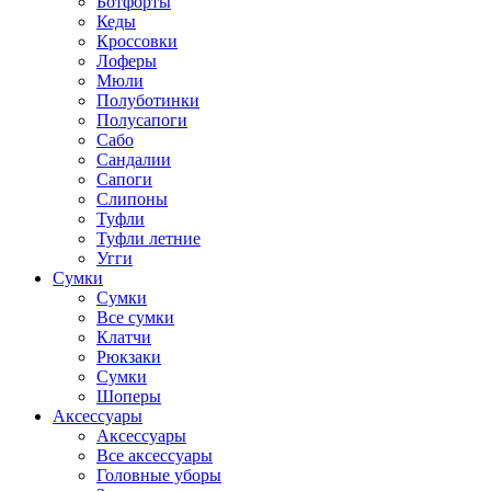
Ботфорты
Кеды
Кроссовки
Лоферы
Мюли
Полуботинки
Полусапоги
Сабо
Сандалии
Сапоги
Слипоны
Туфли
Туфли летние
Угги
Сумки
Сумки
Все сумки
Клатчи
Рюкзаки
Сумки
Шоперы
Аксессуары
Аксессуары
Все аксессуары
Головные уборы