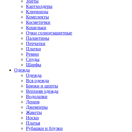
Зонты
Картхолдеры
Ключницы
Комплекты
Косметички
Кошельки
Очки солнцезащитные
Палантины
Перчатки
Платки
Ремни
Снуды
Шарфы
Одежда
Одежда
Вся одежда
Брюки и шорты
Верхняя одежда
Водолазки
Деним
Джемперы
Жакеты
Носки
Платья
Рубашки и блузки