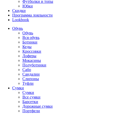
Футболки и топы
Юбки
Скидки
Программа лояльности
Lookbook
Обувь
Обувь
Вся обувь
Ботинки
Кеды
Кроссовки
Лоферы
Мокасины
Полуботинки
Сабо
Сандалии
Слипоны
Туфли
Сумки
Сумки
Все сумки
Барсетки
Дорожные сумки
Портфели