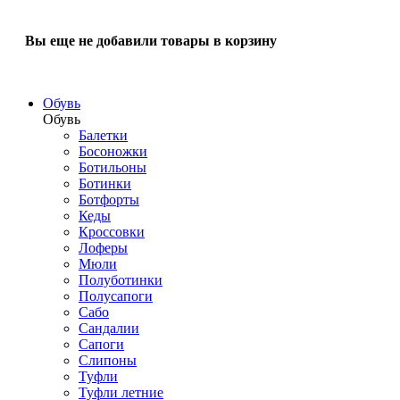
Вы еще не добавили товары в корзину
Обувь
Обувь
Балетки
Босоножки
Ботильоны
Ботинки
Ботфорты
Кеды
Кроссовки
Лоферы
Мюли
Полуботинки
Полусапоги
Сабо
Сандалии
Сапоги
Слипоны
Туфли
Туфли летние