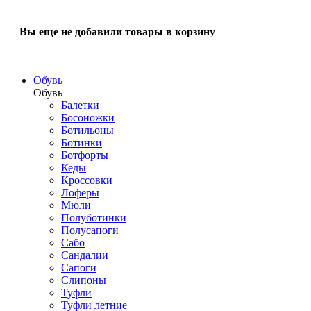
Вы еще не добавили товары в корзину
Обувь
Обувь
Балетки
Босоножки
Ботильоны
Ботинки
Ботфорты
Кеды
Кроссовки
Лоферы
Мюли
Полуботинки
Полусапоги
Сабо
Сандалии
Сапоги
Слипоны
Туфли
Туфли летние