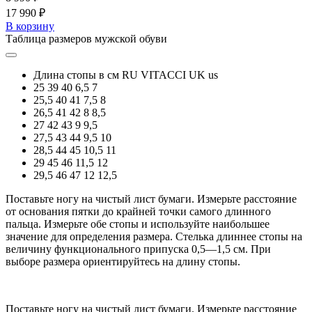
17 990 ₽
В корзину
Таблица размеров мужской обуви
Длина стопы в см
RU
VITACCI
UK
us
25
39
40
6,5
7
25,5
40
41
7,5
8
26,5
41
42
8
8,5
27
42
43
9
9,5
27,5
43
44
9,5
10
28,5
44
45
10,5
11
29
45
46
11,5
12
29,5
46
47
12
12,5
Поставьте ногу на чистый лист бумаги. Измерьте расстояние
от основания пятки до крайней точки самого длинного
пальца. Измерьте обе стопы и используйте наибольшее
значение для определения размера. Стелька длиннее стопы на
величину функционального припуска 0,5—1,5 см. При
выборе размера ориентируйтесь на длину стопы.
Поставьте ногу на чистый лист бумаги. Измерьте расстояние