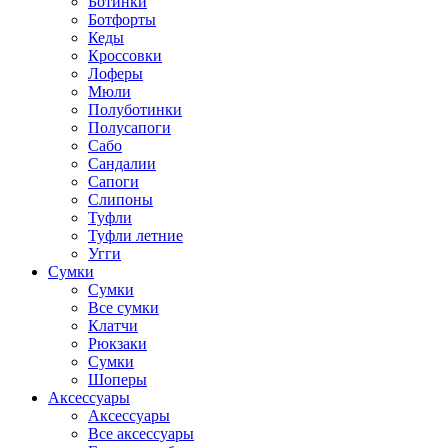
Ботинки
Ботфорты
Кеды
Кроссовки
Лоферы
Мюли
Полуботинки
Полусапоги
Сабо
Сандалии
Сапоги
Слипоны
Туфли
Туфли летние
Угги
Сумки
Сумки
Все сумки
Клатчи
Рюкзаки
Сумки
Шоперы
Аксессуары
Аксессуары
Все аксессуары