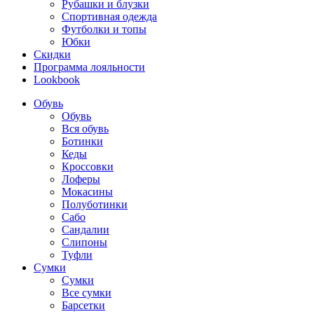
Рубашки и блузки
Спортивная одежда
Футболки и топы
Юбки
Скидки
Программа лояльности
Lookbook
Обувь
Обувь
Вся обувь
Ботинки
Кеды
Кроссовки
Лоферы
Мокасины
Полуботинки
Сабо
Сандалии
Слипоны
Туфли
Сумки
Сумки
Все сумки
Барсетки