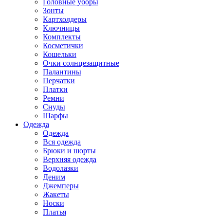
Головные уборы
Зонты
Картхолдеры
Ключницы
Комплекты
Косметички
Кошельки
Очки солнцезащитные
Палантины
Перчатки
Платки
Ремни
Снуды
Шарфы
Одежда
Одежда
Вся одежда
Брюки и шорты
Верхняя одежда
Водолазки
Деним
Джемперы
Жакеты
Носки
Платья